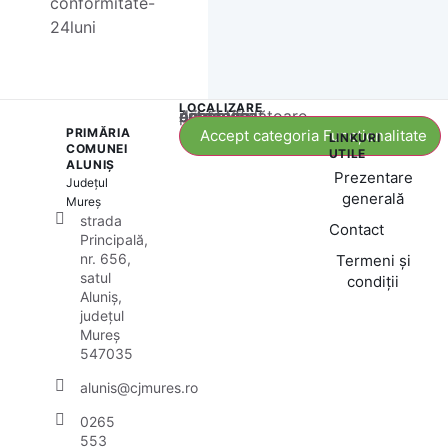
conformitate-
24luni
LOCALIZARE
Acest conținut este blocat până când acceptați categoria corespunzătoare de cookie-uri.
PRIMĂRIA
Accept categoria Funcționalitate
LINKURI
COMUNEI
UTILE
ALUNIȘ
Prezentare
Județul
generală
Mureș
strada
Contact
Principală,
nr. 656,
Termeni și
satul
condiții
Aluniș,
județul
Mureș
547035
alunis@cjmures.ro
0265
553