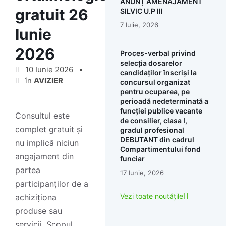
ANUNȚ AMENAJAMENT
gratuit 26
SILVIC U.P III
7 Iulie, 2026
Iunie
2026
Proces-verbal privind
selecția dosarelor
10 Iunie 2026
candidaților înscriși la
în
AVIZIER
concursul organizat
pentru ocuparea, pe
perioadă nedeterminată a
funcției publice vacante
Consultul este
de consilier, clasa I,
complet gratuit și
gradul profesional
DEBUTANT din cadrul
nu implică niciun
Compartimentului fond
angajament din
funciar
partea
17 Iunie, 2026
participanților de a
Vezi toate noutățile
achiziționa
produse sau
servicii. Scopul