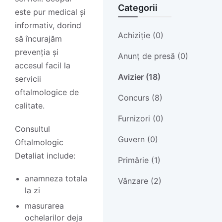
Categorii
este pur medical și
informativ, dorind
Achiziție (0)
să încurajăm
prevenția și
Anunț de presă (0)
accesul facil la
Avizier (18)
servicii
oftalmologice de
Concurs (8)
calitate.
Furnizori (0)
Consultul
Guvern (0)
Oftalmologic
Detaliat include:
Primărie (1)
anamneza totala
Vânzare (2)
la zi
masurarea
ochelarilor deja