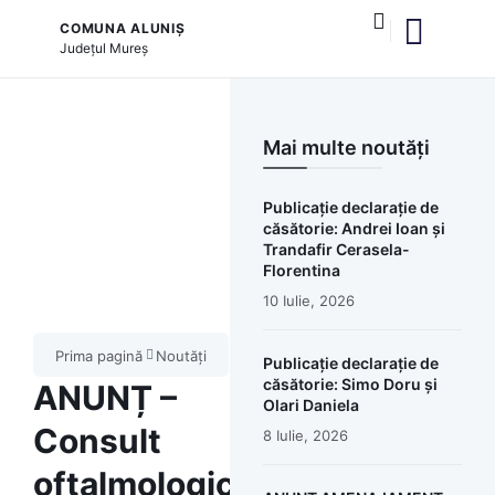
COMUNA ALUNIȘ
Județul
Mureș
și serviciile publice
Mai multe noutăți
Publicație declarație de
căsătorie: Andrei Ioan și
Trandafir Cerasela-
Florentina
10 Iulie, 2026
Prima pagină
Noutăți
Publicație declarație de
căsătorie: Simo Doru și
ANUNȚ –
Olari Daniela
Consult
8 Iulie, 2026
oftalmologic