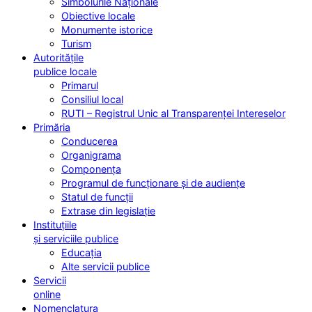
Simbolurile Naționale
Obiective locale
Monumente istorice
Turism
Autoritățile
publice locale
Primarul
Consiliul local
RUTI – Registrul Unic al Transparenței Intereselor
Primăria
Conducerea
Organigrama
Componența
Programul de funcționare și de audiențe
Statul de funcții
Extrase din legislație
Instituțiile
și serviciile publice
Educația
Alte servicii publice
Servicii
online
Nomenclatura