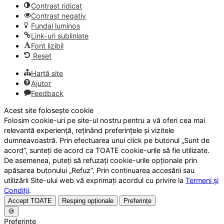
Contrast ridicat
Contrast negativ
Fundal luminos
Link-uri subliniate
Font lizibil
Reset
Hartă site
Ajutor
Feedback
Acest site folosește cookie
Folosim cookie-uri pe site-ul nostru pentru a vă oferi cea mai
relevantă experiență, reținând preferințele și vizitele
dumneavoastră. Prin efectuarea unui click pe butonul „Sunt de
acord”, sunteți de acord ca TOATE cookie-urile să fie utilizate.
De asemenea, puteți să refuzați cookie-urile opționale prin
apăsarea butonului „Refuz”. Prin continuarea accesării sau
utilizării Site-ului web vă exprimați acordul cu privire la
Termeni și
Condiții
.
Accept TOATE
Resping opționale
Preferințe
🍪
Preferințe