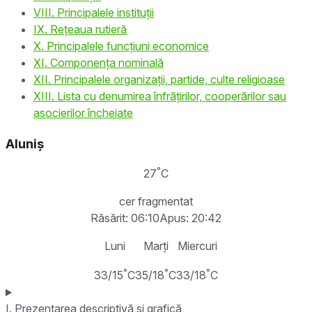
VIII. Principalele instituții
IX. Rețeaua rutieră
X. Principalele funcțiuni economice
XI. Componența nominală
XII. Principalele organizații, partide, culte religioase
XIII. Lista cu denumirea înfrățirilor, cooperărilor sau
asocierilor încheiate
Aluniș
°
27
C
cer fragmentat
Răsărit: 06:10
Apus: 20:42
Luni
Marți
Miercuri
°
°
°
33/15
C
35/18
C
33/18
C
I. Prezentarea descriptivă și grafică