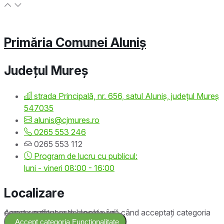
Primăria Comunei Aluniș
Județul
Mureș
strada Principală, nr. 656, satul Aluniș, județul Mureș
547035
alunis@cjmures.ro
0265 553 246
0265 553 112
Program de lucru cu publicul:
luni - vineri 08:00 - 16:00
Localizare
Acest conținut este blocat până când acceptați categoria corespunzătoare de cookie-uri.
Accept categoria Funcționalitate