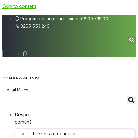
Skip to content
Program de lucru: luni - vineri 08:00 - 16:00
0265 553 246
COMUNA ALUNIȘ
Județul
Mureș
Despre
comună
Prezentare generală