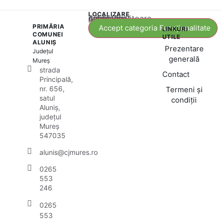
LOCALIZARE
Acest conținut este blocat până când acceptați categoria corespunzătoare de cookie-uri.
PRIMĂRIA
Accept categoria Funcționalitate
LINKURI
COMUNEI
UTILE
ALUNIȘ
Prezentare
Județul
generală
Mureș
strada
Contact
Principală,
nr. 656,
Termeni și
satul
condiții
Aluniș,
județul
Mureș
547035
alunis@cjmures.ro
0265
553
246
0265
553