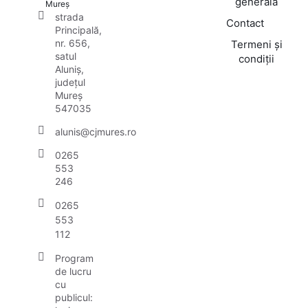
generală
Mureș
strada
Contact
Principală,
nr. 656,
Termeni și
satul
condiții
Aluniș,
județul
Mureș
547035
alunis@cjmures.ro
0265
553
246
0265
553
112
Program
de lucru
cu
publicul: