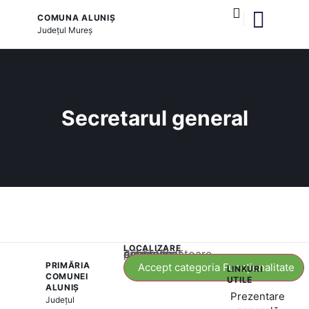
COMUNA ALUNIȘ
Județul
Mureș
și serviciile publice
Secretarul general
LOCALIZARE
Acest conținut este blocat până când acceptați categoria corespunzătoare de cookie-uri.
PRIMĂRIA
Accept categoria Funcționalitate
LINKURI
COMUNEI
UTILE
ALUNIȘ
Prezentare
Județul