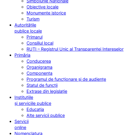
Simbolurile Naționale
Obiective locale
Monumente istorice
Turism
Autoritățile
publice locale
Primarul
Consiliul local
RUTI – Registrul Unic al Transparenței Intereselor
Primăria
Conducerea
Organigrama
Componența
Programul de funcționare și de audiențe
Statul de funcții
Extrase din legislație
Instituțiile
și serviciile publice
Educația
Alte servicii publice
Servicii
online
Nomenclatura