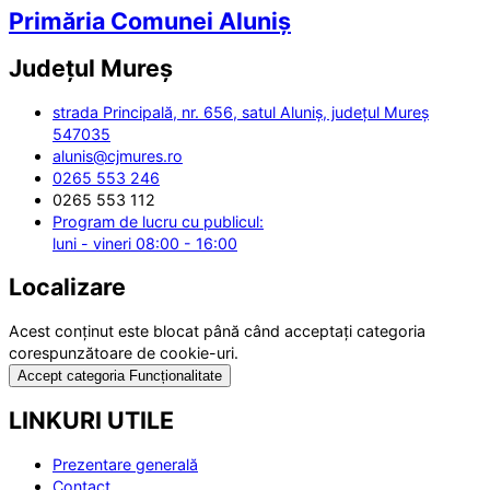
Primăria Comunei Aluniș
Județul
Mureș
strada Principală, nr. 656, satul Aluniș, județul Mureș
547035
alunis@cjmures.ro
0265 553 246
0265 553 112
Program de lucru cu publicul:
luni - vineri 08:00 - 16:00
Localizare
Acest conținut este blocat până când acceptați categoria
corespunzătoare de cookie-uri.
Accept categoria Funcționalitate
LINKURI UTILE
Prezentare generală
Contact