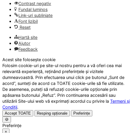
Contrast negativ
Fundal luminos
Link-uri subliniate
Font lizibil
Reset
Hartă site
Ajutor
Feedback
Acest site folosește cookie
Folosim cookie-uri pe site-ul nostru pentru a vă oferi cea mai
relevantă experiență, reținând preferințele și vizitele
dumneavoastră. Prin efectuarea unui click pe butonul „Sunt de
acord”, sunteți de acord ca TOATE cookie-urile să fie utilizate.
De asemenea, puteți să refuzați cookie-urile opționale prin
apăsarea butonului „Refuz”. Prin continuarea accesării sau
utilizării Site-ului web vă exprimați acordul cu privire la
Termeni și
Condiții
.
Accept TOATE
Resping opționale
Preferințe
🍪
Preferințe
×