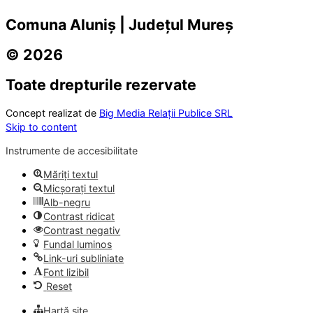
Comuna Aluniș | Județul Mureș
© 2026
Toate drepturile rezervate
Concept realizat de
Big Media Relații Publice SRL
Skip to content
Instrumente de accesibilitate
Măriți textul
Micșorați textul
Alb-negru
Contrast ridicat
Contrast negativ
Fundal luminos
Link-uri subliniate
Font lizibil
Reset
Hartă site