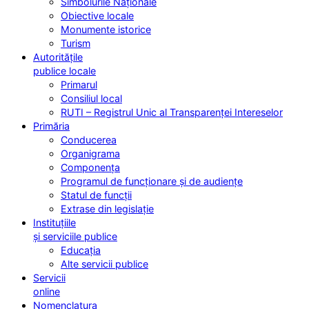
Simbolurile Naționale
Obiective locale
Monumente istorice
Turism
Autoritățile
publice locale
Primarul
Consiliul local
RUTI – Registrul Unic al Transparenței Intereselor
Primăria
Conducerea
Organigrama
Componența
Programul de funcționare și de audiențe
Statul de funcții
Extrase din legislație
Instituțiile
și serviciile publice
Educația
Alte servicii publice
Servicii
online
Nomenclatura