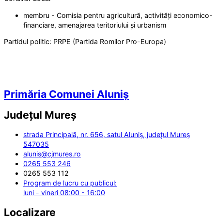
membru - Comisia pentru agricultură, activități economico-
financiare, amenajarea teritoriului și urbanism
Partidul politic:
PRPE (Partida Romilor Pro-Europa)
Primăria Comunei Aluniș
Județul
Mureș
strada Principală, nr. 656, satul Aluniș, județul Mureș
547035
alunis@cjmures.ro
0265 553 246
0265 553 112
Program de lucru cu publicul:
luni - vineri 08:00 - 16:00
Localizare