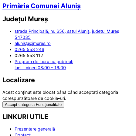
Primăria Comunei Aluniș
Județul
Mureș
strada Principală, nr. 656, satul Aluniș, județul Mureș
547035
alunis@cjmures.ro
0265 553 246
0265 553 112
Program de lucru cu publicul:
luni - vineri 08:00 - 16:00
Localizare
Acest conținut este blocat până când acceptați categoria
corespunzătoare de cookie-uri.
Accept categoria Funcționalitate
LINKURI UTILE
Prezentare generală
Contact