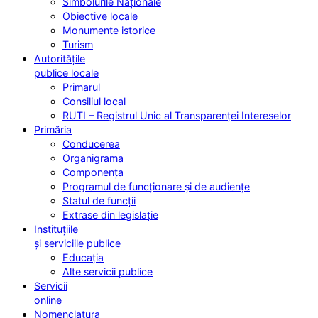
Simbolurile Naționale
Obiective locale
Monumente istorice
Turism
Autoritățile
publice locale
Primarul
Consiliul local
RUTI – Registrul Unic al Transparenței Intereselor
Primăria
Conducerea
Organigrama
Componența
Programul de funcționare și de audiențe
Statul de funcții
Extrase din legislație
Instituțiile
și serviciile publice
Educația
Alte servicii publice
Servicii
online
Nomenclatura