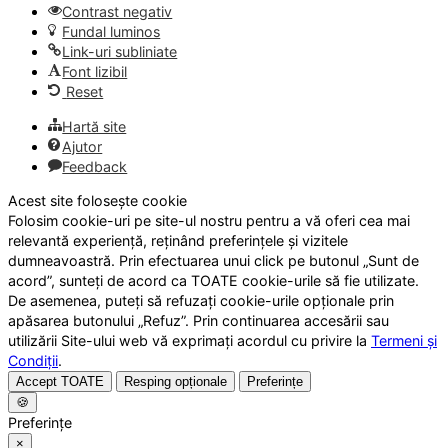
Contrast negativ
Fundal luminos
Link-uri subliniate
Font lizibil
Reset
Hartă site
Ajutor
Feedback
Acest site folosește cookie
Folosim cookie-uri pe site-ul nostru pentru a vă oferi cea mai
relevantă experiență, reținând preferințele și vizitele
dumneavoastră. Prin efectuarea unui click pe butonul „Sunt de
acord”, sunteți de acord ca TOATE cookie-urile să fie utilizate.
De asemenea, puteți să refuzați cookie-urile opționale prin
apăsarea butonului „Refuz”. Prin continuarea accesării sau
utilizării Site-ului web vă exprimați acordul cu privire la
Termeni și
Condiții
.
Accept TOATE
Resping opționale
Preferințe
🍪
Preferințe
×