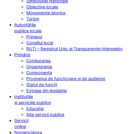
Simbolurile Naționale
Obiective locale
Monumente istorice
Turism
Autoritățile
publice locale
Primarul
Consiliul local
RUTI – Registrul Unic al Transparenței Intereselor
Primăria
Conducerea
Organigrama
Componența
Programul de funcționare și de audiențe
Statul de funcții
Extrase din legislație
Instituțiile
și serviciile publice
Educația
Alte servicii publice
Servicii
online
Nomenclatura