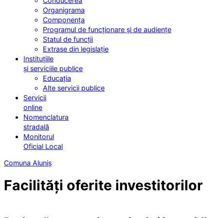
Conducerea
Organigrama
Componența
Programul de funcționare și de audiențe
Statul de funcții
Extrase din legislație
Instituțiile
și serviciile publice
Educația
Alte servicii publice
Servicii
online
Nomenclatura
stradală
Monitorul
Oficial Local
Comuna Aluniș
Facilități oferite investitorilor