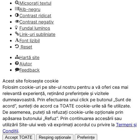
Micșorați textul
Alb-negru
Contrast ridicat
Contrast negativ
Fundal luminos
Link-uri subliniate
Font lizibil
Reset
Hartă site
Ajutor
Feedback
Acest site folosește cookie
Folosim cookie-uri pe site-ul nostru pentru a vă oferi cea mai
relevantă experiență, reținând preferințele și vizitele
dumneavoastră. Prin efectuarea unui click pe butonul „Sunt de
acord”, sunteți de acord ca TOATE cookie-urile să fie utilizate.
De asemenea, puteți să refuzați cookie-urile opționale prin
apăsarea butonului „Refuz”. Prin continuarea accesării sau
utilizării Site-ului web vă exprimați acordul cu privire la
Termeni și
Condiții
.
Accept TOATE
Resping opționale
Preferințe