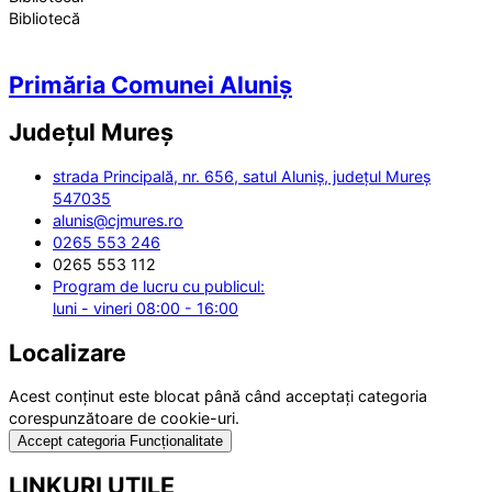
Bibliotecă
Primăria Comunei Aluniș
Județul
Mureș
strada Principală, nr. 656, satul Aluniș, județul Mureș
547035
alunis@cjmures.ro
0265 553 246
0265 553 112
Program de lucru cu publicul:
luni - vineri 08:00 - 16:00
Localizare
Acest conținut este blocat până când acceptați categoria
corespunzătoare de cookie-uri.
Accept categoria Funcționalitate
LINKURI UTILE