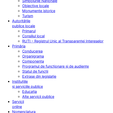
Simbolurile Naționale
Obiective locale
Monumente istorice
Turism
Autoritățile
publice locale
Primarul
Consiliul local
RUTI – Registrul Unic al Transparenței Intereselor
Primăria
Conducerea
Organigrama
Componența
Programul de funcționare și de audiențe
Statul de funcții
Extrase din legislație
Instituțiile
și serviciile publice
Educația
Alte servicii publice
Servicii
online
Nomenclatura