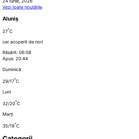
24 Iunie, 2026
Vezi toate noutățile
Aluniș
°
27
C
cer acoperit de nori
Răsărit: 06:08
Apus: 20:44
Duminică
°
29/17
C
Luni
°
32/20
C
Marți
°
35/19
C
Categorii