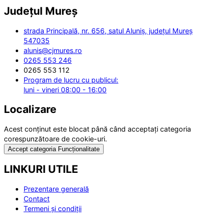
Județul
Mureș
strada Principală, nr. 656, satul Aluniș, județul Mureș
547035
alunis@cjmures.ro
0265 553 246
0265 553 112
Program de lucru cu publicul:
luni - vineri 08:00 - 16:00
Localizare
Acest conținut este blocat până când acceptați categoria
corespunzătoare de cookie-uri.
Accept categoria Funcționalitate
LINKURI UTILE
Prezentare generală
Contact
Termeni și condiții