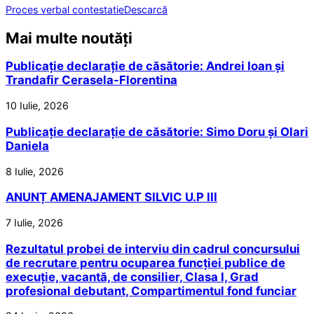
Proces verbal contestatie
Descarcă
Mai multe noutăți
Publicație declarație de căsătorie: Andrei Ioan și
Trandafir Cerasela-Florentina
10 Iulie, 2026
Publicație declarație de căsătorie: Simo Doru și Olari
Daniela
8 Iulie, 2026
ANUNȚ AMENAJAMENT SILVIC U.P III
7 Iulie, 2026
Rezultatul probei de interviu din cadrul concursului
de recrutare pentru ocuparea funcției publice de
execuție, vacantă, de consilier, Clasa I, Grad
profesional debutant, Compartimentul fond funciar