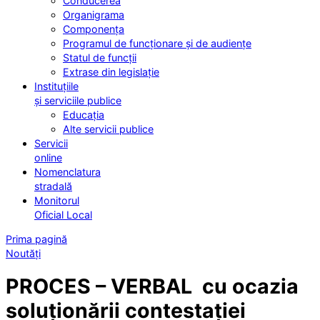
Conducerea
Organigrama
Componența
Programul de funcționare și de audiențe
Statul de funcții
Extrase din legislație
Instituțiile
și serviciile publice
Educația
Alte servicii publice
Servicii
online
Nomenclatura
stradală
Monitorul
Oficial Local
Prima pagină
Noutăți
PROCES – VERBAL cu ocazia
soluționării contestației