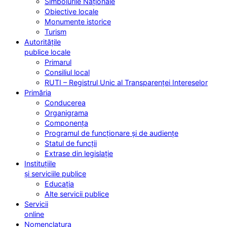
Simbolurile Naționale
Obiective locale
Monumente istorice
Turism
Autoritățile
publice locale
Primarul
Consiliul local
RUTI – Registrul Unic al Transparenței Intereselor
Primăria
Conducerea
Organigrama
Componența
Programul de funcționare și de audiențe
Statul de funcții
Extrase din legislație
Instituțiile
și serviciile publice
Educația
Alte servicii publice
Servicii
online
Nomenclatura