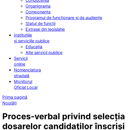
Conducerea
Organigrama
Componența
Programul de funcționare și de audiențe
Statul de funcții
Extrase din legislație
Instituțiile
și serviciile publice
Educația
Alte servicii publice
Servicii
online
Nomenclatura
stradală
Monitorul
Oficial Local
Prima pagină
Noutăți
Proces-verbal privind selecția
dosarelor candidaților înscriși