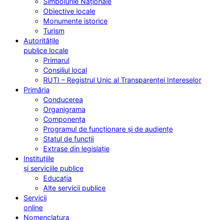
Simbolurile Naționale
Obiective locale
Monumente istorice
Turism
Autoritățile
publice locale
Primarul
Consiliul local
RUTI – Registrul Unic al Transparenței Intereselor
Primăria
Conducerea
Organigrama
Componența
Programul de funcționare și de audiențe
Statul de funcții
Extrase din legislație
Instituțiile
și serviciile publice
Educația
Alte servicii publice
Servicii
online
Nomenclatura