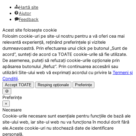
Hartă site
Ajutor
Feedback
Acest site folosește cookie
Folosim cookie-uri pe site-ul nostru pentru a vă oferi cea mai
relevantă experiență, reținând preferințele și vizitele
dumneavoastră. Prin efectuarea unui click pe butonul „Sunt de
acord”, sunteți de acord ca TOATE cookie-urile să fie utilizate.
De asemenea, puteți să refuzați cookie-urile opționale prin
apăsarea butonului „Refuz”. Prin continuarea accesării sau
utilizării Site-ului web vă exprimați acordul cu privire la
Termeni și
Condiții
.
Accept TOATE
Resping opționale
Preferințe
🍪
Preferințe
×
Necesare
Cookie-urile necesare sunt esențiale pentru funcțiile de bază ale
site-ului web, iar site-ul web nu va funcționa în modul dorit fără
ele.Aceste cookie-uri nu stochează date de identificare
personală.