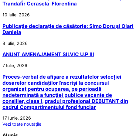
Trandafir Cerasela-Florentina
10 Iulie, 2026
Publicație declarație de căsătorie: Simo Doru și Olari
Daniela
8 Iulie, 2026
ANUNȚ AMENAJAMENT SILVIC U.P III
7 Iulie, 2026
Proces-verbal de afișare a rezultatelor selecției
dosarelor candidaților înscriși la concursul
organizat pentru ocuparea, pe perioadă
nedeterminată a funcției publice vacante de
consilier, clasa I, gradul profesional DEBUTANT din
cadrul Compartimentului fond funciar
17 Iunie, 2026
Vezi toate noutățile
Aluniș