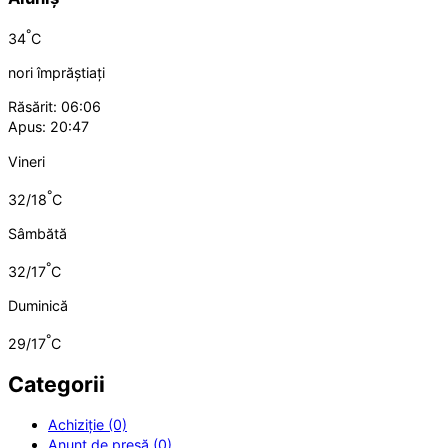
°
34
C
nori împrăștiați
Răsărit: 06:06
Apus: 20:47
Vineri
°
32/18
C
Sâmbătă
°
32/17
C
Duminică
°
29/17
C
Categorii
Achiziție (0)
Anunț de presă (0)