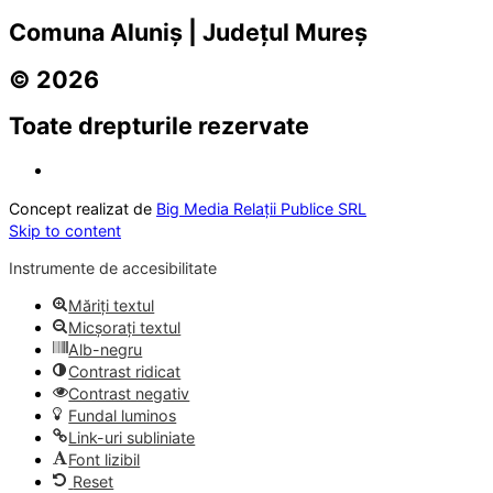
Comuna Aluniș | Județul Mureș
© 2026
Toate drepturile rezervate
Concept realizat de
Big Media Relații Publice SRL
Skip to content
Instrumente de accesibilitate
Măriți textul
Micșorați textul
Alb-negru
Contrast ridicat
Contrast negativ
Fundal luminos
Link-uri subliniate
Font lizibil
Reset