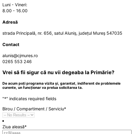
Luni - Vineri:
8.00 - 16.00
Adresă
strada Principală, nr. 656, satul Aluniș, județul Mureș 547035
Contact
alunis@cjmures.ro
0265 553 246
Vrei să fii sigur că nu vii degeaba la Primărie?
De acum poți programa vizita și, garantat, indiferent de problemele
curente, un funcționar va prelua solicitarea ta.
"
*
" indicates required fields
Birou / Compartiment / Serviciu
*
Ziua aleasă
*