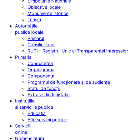
Simbolurile Naționale
Obiective locale
Monumente istorice
Turism
Autoritățile
publice locale
Primarul
Consiliul local
RUTI – Registrul Unic al Transparenței Intereselor
Primăria
Conducerea
Organigrama
Componența
Programul de funcționare și de audiențe
Statul de funcții
Extrase din legislație
Instituțiile
și serviciile publice
Educația
Alte servicii publice
Servicii
online
Nomenclatura