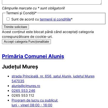
Câmpurile marcate cu * sunt obligatorii!
Termeni și Condiții
*
Sunt de acord cu
termenii și condițiile
*
Acest conținut este blocat până când acceptați categoria
corespunzătoare de cookie-uri.
Accept categoria Funcționalitate
Primăria Comunei Aluniș
Județul
Mureș
strada Principală, nr. 656, satul Aluniș, județul Mureș
547035
alunis@cjmures.ro
0265 553 246
0265 553 112
Program de lucru cu publicul:
luni - vineri 08:00 - 16:00