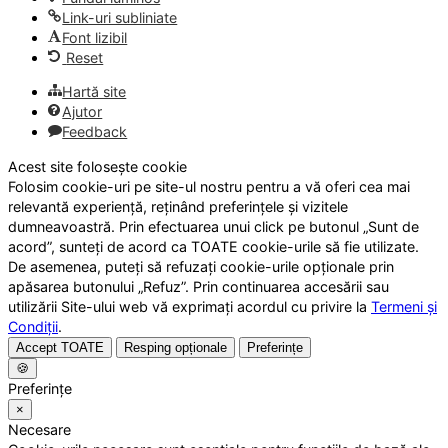
Link-uri subliniate
Font lizibil
Reset
Hartă site
Ajutor
Feedback
Acest site folosește cookie
Folosim cookie-uri pe site-ul nostru pentru a vă oferi cea mai
relevantă experiență, reținând preferințele și vizitele
dumneavoastră. Prin efectuarea unui click pe butonul „Sunt de
acord”, sunteți de acord ca TOATE cookie-urile să fie utilizate.
De asemenea, puteți să refuzați cookie-urile opționale prin
apăsarea butonului „Refuz”. Prin continuarea accesării sau
utilizării Site-ului web vă exprimați acordul cu privire la
Termeni și
Condiții
.
Accept TOATE
Resping opționale
Preferințe
🍪
Preferințe
×
Necesare