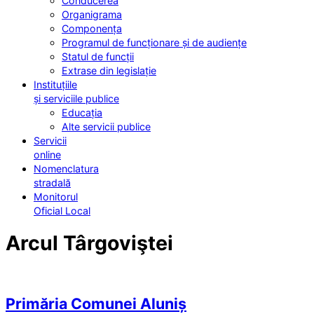
Conducerea
Organigrama
Componența
Programul de funcționare și de audiențe
Statul de funcții
Extrase din legislație
Instituțiile
și serviciile publice
Educația
Alte servicii publice
Servicii
online
Nomenclatura
stradală
Monitorul
Oficial Local
Arcul Târgoviştei
Primăria Comunei Aluniș