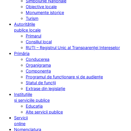
Simbolurile Naționale
Obiective locale
Monumente istorice
Turism
Autoritățile
publice locale
Primarul
Consiliul local
RUTI – Registrul Unic al Transparenței Intereselor
Primăria
Conducerea
Organigrama
Componența
Programul de funcționare și de audiențe
Statul de funcții
Extrase din legislație
Instituțiile
și serviciile publice
Educația
Alte servicii publice
Servicii
online
Nomenclatura