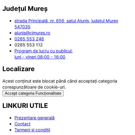
Județul
Mureș
strada Principală, nr. 656, satul Aluniș, județul Mureș
547035
alunis@cjmures.ro
0265 553 246
0265 553 112
Program de lucru cu publicul:
luni - vineri 08:00 - 16:00
Localizare
Acest conținut este blocat până când acceptați categoria
corespunzătoare de cookie-uri.
Accept categoria Funcționalitate
LINKURI UTILE
Prezentare generală
Contact
Termeni și condiții