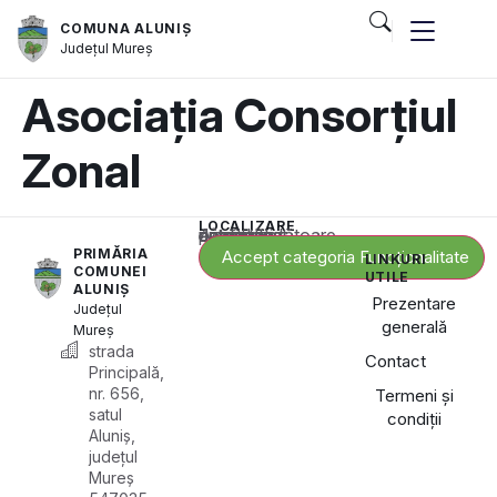
COMUNA ALUNIȘ
Județul
Mureș
Asociația Consorțiul
Zonal
LOCALIZARE
Acest conținut este blocat până când acceptați categoria corespunzătoare de cookie-uri.
PRIMĂRIA
Accept categoria Funcționalitate
LINKURI
COMUNEI
UTILE
ALUNIȘ
Prezentare
Județul
generală
Mureș
strada
Contact
Principală,
nr. 656,
Termeni și
satul
condiții
Aluniș,
județul
Mureș