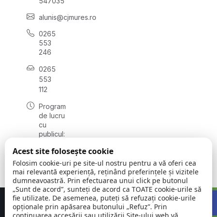
547035
alunis@cjmures.ro
0265
553
246
0265
553
112
Program
de lucru
cu
publicul:
luni -
Acest site folosește cookie
vineri
08:00 -
Folosim cookie-uri pe site-ul nostru pentru a vă oferi cea
16:00
mai relevantă experiență, reținând preferințele și vizitele
dumneavoastră. Prin efectuarea unui click pe butonul
„Sunt de acord”, sunteți de acord ca TOATE cookie-urile să
Open 
fie utilizate. De asemenea, puteți să refuzați cookie-urile
Concept realizat de
Big Media Relații Publice SRL
opționale prin apăsarea butonului „Refuz”. Prin
continuarea accesării sau utilizării Site-ului web vă