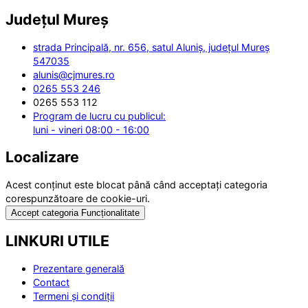
Județul
Mureș
strada Principală, nr. 656, satul Aluniș, județul Mureș
547035
alunis@cjmures.ro
0265 553 246
0265 553 112
Program de lucru cu publicul:
luni - vineri 08:00 - 16:00
Localizare
Acest conținut este blocat până când acceptați categoria
corespunzătoare de cookie-uri.
Accept categoria Funcționalitate
LINKURI UTILE
Prezentare generală
Contact
Termeni și condiții