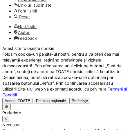
Link-uri subliniate
Font lizibil
Reset
Hartă site
Ajutor
Feedback
Acest site folosește cookie
Folosim cookie-uri pe site-ul nostru pentru a vă oferi cea mai
relevantă experiență, reținând preferințele și vizitele
dumneavoastră. Prin efectuarea unui click pe butonul „Sunt de
acord”, sunteți de acord ca TOATE cookie-urile să fie utilizate.
De asemenea, puteți să refuzați cookie-urile opționale prin
apăsarea butonului „Refuz”. Prin continuarea accesării sau
utilizării Site-ului web vă exprimați acordul cu privire la
Termeni și
Condiții
.
Accept TOATE
Resping opționale
Preferințe
🍪
Preferințe
×
Necesare