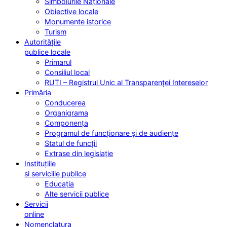
Simbolurile Naționale
Obiective locale
Monumente istorice
Turism
Autoritățile
publice locale
Primarul
Consiliul local
RUTI – Registrul Unic al Transparenței Intereselor
Primăria
Conducerea
Organigrama
Componența
Programul de funcționare și de audiențe
Statul de funcții
Extrase din legislație
Instituțiile
și serviciile publice
Educația
Alte servicii publice
Servicii
online
Nomenclatura