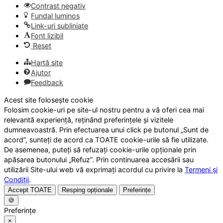
Contrast negativ
Fundal luminos
Link-uri subliniate
Font lizibil
Reset
Hartă site
Ajutor
Feedback
Acest site folosește cookie
Folosim cookie-uri pe site-ul nostru pentru a vă oferi cea mai
relevantă experiență, reținând preferințele și vizitele
dumneavoastră. Prin efectuarea unui click pe butonul „Sunt de
acord”, sunteți de acord ca TOATE cookie-urile să fie utilizate.
De asemenea, puteți să refuzați cookie-urile opționale prin
apăsarea butonului „Refuz”. Prin continuarea accesării sau
utilizării Site-ului web vă exprimați acordul cu privire la
Termeni și
Condiții
.
Accept TOATE
Resping opționale
Preferințe
🍪
Preferințe
×