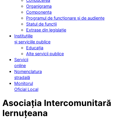
Conducerea
Organigrama
Componența
Programul de funcționare și de audiențe
Statul de funcții
Extrase din legislație
Instituțiile
și serviciile publice
Educația
Alte servicii publice
Servicii
online
Nomenclatura
stradală
Monitorul
Oficial Local
Asociația Intercomunitară
Iernuțeana