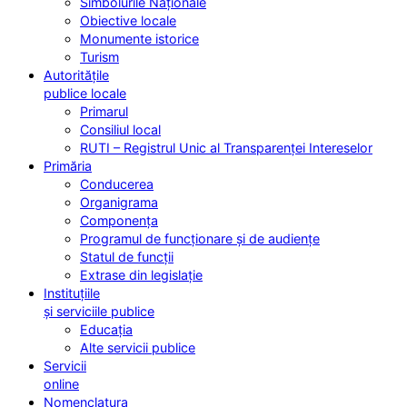
Simbolurile Naționale
Obiective locale
Monumente istorice
Turism
Autoritățile
publice locale
Primarul
Consiliul local
RUTI – Registrul Unic al Transparenței Intereselor
Primăria
Conducerea
Organigrama
Componența
Programul de funcționare și de audiențe
Statul de funcții
Extrase din legislație
Instituțiile
și serviciile publice
Educația
Alte servicii publice
Servicii
online
Nomenclatura