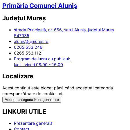
Primăria Comunei Aluniș
Județul
Mureș
strada Principală, nr. 656, satul Aluniș, județul Mureș
547035
alunis@cjmures.ro
0265 553 246
0265 553 112
Program de lucru cu publicul:
luni - vineri 08:00 - 16:00
Localizare
Acest conținut este blocat până când acceptați categoria
corespunzătoare de cookie-uri.
Accept categoria Funcționalitate
LINKURI UTILE
Prezentare generală
Contact