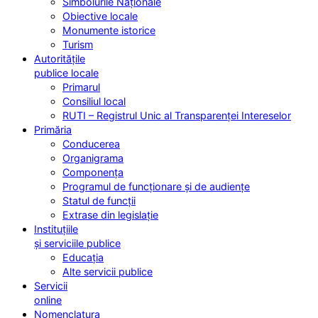
Simbolurile Naționale
Obiective locale
Monumente istorice
Turism
Autoritățile
publice locale
Primarul
Consiliul local
RUTI – Registrul Unic al Transparenței Intereselor
Primăria
Conducerea
Organigrama
Componența
Programul de funcționare și de audiențe
Statul de funcții
Extrase din legislație
Instituțiile
și serviciile publice
Educația
Alte servicii publice
Servicii
online
Nomenclatura