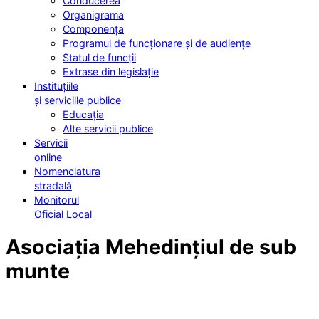
Conducerea
Organigrama
Componența
Programul de funcționare și de audiențe
Statul de funcții
Extrase din legislație
Instituțiile
și serviciile publice
Educația
Alte servicii publice
Servicii
online
Nomenclatura
stradală
Monitorul
Oficial Local
Asociația Mehedințiul de sub
munte