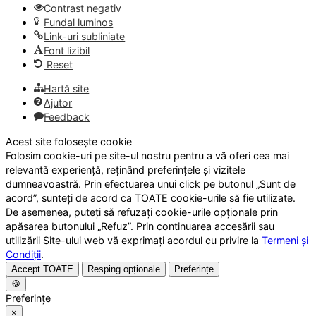
Contrast negativ
Fundal luminos
Link-uri subliniate
Font lizibil
Reset
Hartă site
Ajutor
Feedback
Acest site folosește cookie
Folosim cookie-uri pe site-ul nostru pentru a vă oferi cea mai
relevantă experiență, reținând preferințele și vizitele
dumneavoastră. Prin efectuarea unui click pe butonul „Sunt de
acord”, sunteți de acord ca TOATE cookie-urile să fie utilizate.
De asemenea, puteți să refuzați cookie-urile opționale prin
apăsarea butonului „Refuz”. Prin continuarea accesării sau
utilizării Site-ului web vă exprimați acordul cu privire la
Termeni și
Condiții
.
Accept TOATE
Resping opționale
Preferințe
🍪
Preferințe
×