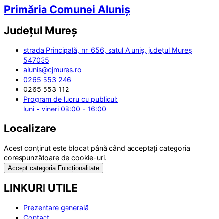
Primăria Comunei Aluniș
Județul
Mureș
strada Principală, nr. 656, satul Aluniș, județul Mureș
547035
alunis@cjmures.ro
0265 553 246
0265 553 112
Program de lucru cu publicul:
luni - vineri 08:00 - 16:00
Localizare
Acest conținut este blocat până când acceptați categoria
corespunzătoare de cookie-uri.
Accept categoria Funcționalitate
LINKURI UTILE
Prezentare generală
Contact