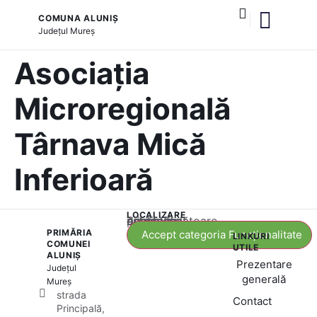
COMUNA ALUNIȘ
Județul
Mureș
și serviciile publice
Asociația
Microregională
Târnava Mică
Inferioară
LOCALIZARE
Acest conținut este blocat până când acceptați categoria corespunzătoare de cookie-uri.
PRIMĂRIA
Accept categoria Funcționalitate
LINKURI
COMUNEI
UTILE
ALUNIȘ
Prezentare
Județul
generală
Mureș
strada
Contact
Principală,