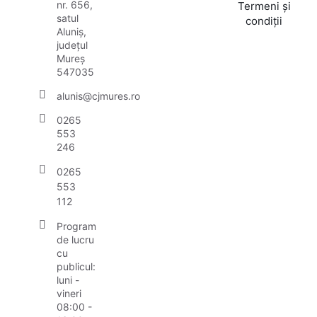
nr. 656,
Termeni și
satul
condiții
Aluniș,
județul
Mureș
547035
alunis@cjmures.ro
0265
553
246
0265
553
112
Program
de lucru
cu
publicul:
luni -
vineri
08:00 -