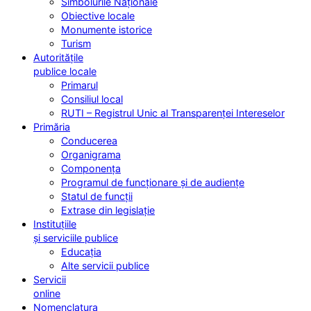
Simbolurile Naționale
Obiective locale
Monumente istorice
Turism
Autoritățile
publice locale
Primarul
Consiliul local
RUTI – Registrul Unic al Transparenței Intereselor
Primăria
Conducerea
Organigrama
Componența
Programul de funcționare și de audiențe
Statul de funcții
Extrase din legislație
Instituțiile
și serviciile publice
Educația
Alte servicii publice
Servicii
online
Nomenclatura