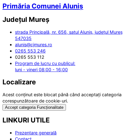
Primăria Comunei Aluniș
Județul
Mureș
strada Principală, nr. 656, satul Aluniș, județul Mureș
547035
alunis@cjmures.ro
0265 553 246
0265 553 112
Program de lucru cu publicul:
luni - vineri 08:00 - 16:00
Localizare
Acest conținut este blocat până când acceptați categoria
corespunzătoare de cookie-uri.
Accept categoria Funcționalitate
LINKURI UTILE
Prezentare generală
Contact