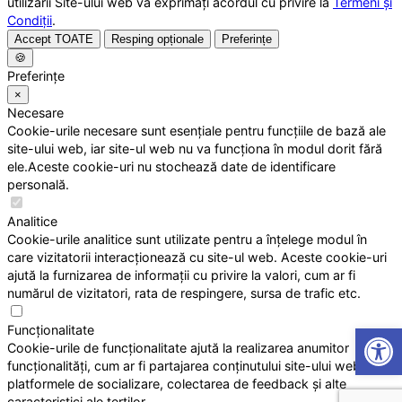
utilizării Site-ului web vă exprimați acordul cu privire la
Termeni și
Condiții
.
Accept TOATE
Resping opționale
Preferințe
🍪
Preferințe
×
Necesare
Cookie-urile necesare sunt esențiale pentru funcțiile de bază ale
site-ului web, iar site-ul web nu va funcționa în modul dorit fără
ele.Aceste cookie-uri nu stochează date de identificare
personală.
Analitice
Cookie-urile analitice sunt utilizate pentru a înțelege modul în
care vizitatorii interacționează cu site-ul web. Aceste cookie-uri
ajută la furnizarea de informații cu privire la valori, cum ar fi
numărul de vizitatori, rata de respingere, sursa de trafic etc.
Open
Funcționalitate
Cookie-urile de funcționalitate ajută la realizarea anumitor
funcționalități, cum ar fi partajarea conținutului site-ului web pe
platformele de socializare, colectarea de feedback și alte
caracteristici ale terților.