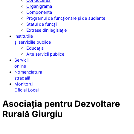
Conducerea
Organigrama
Componența
Programul de funcționare și de audiențe
Statul de funcții
Extrase din legislație
Instituțiile
și serviciile publice
Educația
Alte servicii publice
Servicii
online
Nomenclatura
stradală
Monitorul
Oficial Local
Asociația pentru Dezvoltare
Rurală Giurgiu