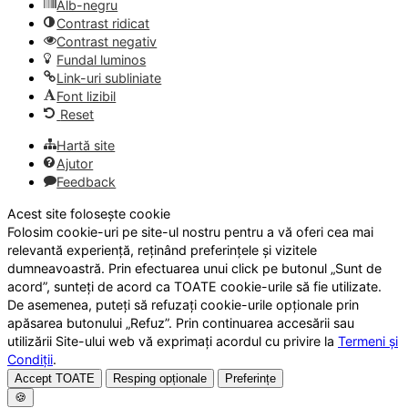
Alb-negru
Contrast ridicat
Contrast negativ
Fundal luminos
Link-uri subliniate
Font lizibil
Reset
Hartă site
Ajutor
Feedback
Acest site folosește cookie
Folosim cookie-uri pe site-ul nostru pentru a vă oferi cea mai
relevantă experiență, reținând preferințele și vizitele
dumneavoastră. Prin efectuarea unui click pe butonul „Sunt de
acord”, sunteți de acord ca TOATE cookie-urile să fie utilizate.
De asemenea, puteți să refuzați cookie-urile opționale prin
apăsarea butonului „Refuz”. Prin continuarea accesării sau
utilizării Site-ului web vă exprimați acordul cu privire la
Termeni și
Condiții
.
Accept TOATE
Resping opționale
Preferințe
🍪