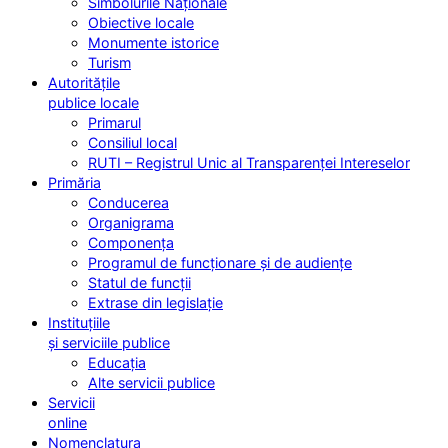
Simbolurile Naționale
Obiective locale
Monumente istorice
Turism
Autoritățile
publice locale
Primarul
Consiliul local
RUTI – Registrul Unic al Transparenței Intereselor
Primăria
Conducerea
Organigrama
Componența
Programul de funcționare și de audiențe
Statul de funcții
Extrase din legislație
Instituțiile
și serviciile publice
Educația
Alte servicii publice
Servicii
online
Nomenclatura