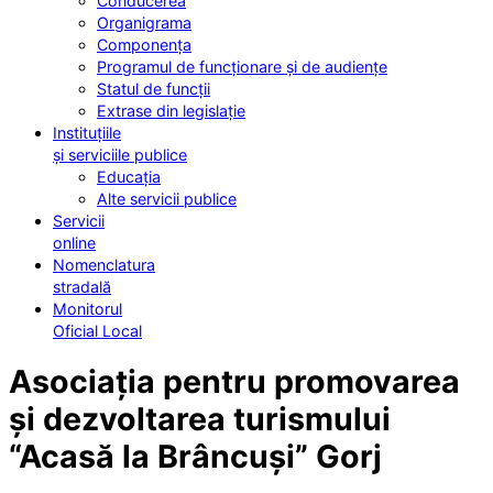
Conducerea
Organigrama
Componența
Programul de funcționare și de audiențe
Statul de funcții
Extrase din legislație
Instituțiile
și serviciile publice
Educația
Alte servicii publice
Servicii
online
Nomenclatura
stradală
Monitorul
Oficial Local
Asociația pentru promovarea
și dezvoltarea turismului
“Acasă la Brâncuși” Gorj