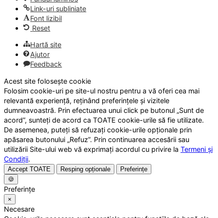
Link-uri subliniate
Font lizibil
Reset
Hartă site
Ajutor
Feedback
Acest site folosește cookie
Folosim cookie-uri pe site-ul nostru pentru a vă oferi cea mai
relevantă experiență, reținând preferințele și vizitele
dumneavoastră. Prin efectuarea unui click pe butonul „Sunt de
acord”, sunteți de acord ca TOATE cookie-urile să fie utilizate.
De asemenea, puteți să refuzați cookie-urile opționale prin
apăsarea butonului „Refuz”. Prin continuarea accesării sau
utilizării Site-ului web vă exprimați acordul cu privire la
Termeni și
Condiții
.
Accept TOATE
Resping opționale
Preferințe
🍪
Preferințe
×
Necesare