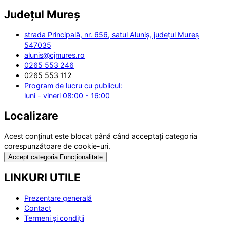
Județul
Mureș
strada Principală, nr. 656, satul Aluniș, județul Mureș
547035
alunis@cjmures.ro
0265 553 246
0265 553 112
Program de lucru cu publicul:
luni - vineri 08:00 - 16:00
Localizare
Acest conținut este blocat până când acceptați categoria
corespunzătoare de cookie-uri.
Accept categoria Funcționalitate
LINKURI UTILE
Prezentare generală
Contact
Termeni și condiții