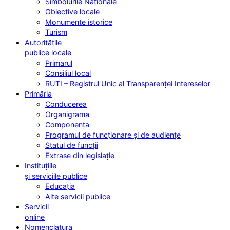
Simbolurile Naționale
Obiective locale
Monumente istorice
Turism
Autoritățile
publice locale
Primarul
Consiliul local
RUTI – Registrul Unic al Transparenței Intereselor
Primăria
Conducerea
Organigrama
Componența
Programul de funcționare și de audiențe
Statul de funcții
Extrase din legislație
Instituțiile
și serviciile publice
Educația
Alte servicii publice
Servicii
online
Nomenclatura