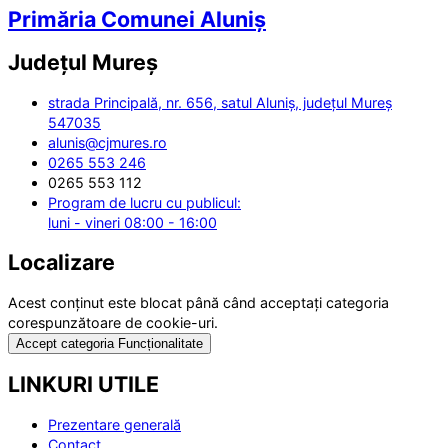
Primăria Comunei Aluniș
Județul
Mureș
strada Principală, nr. 656, satul Aluniș, județul Mureș
547035
alunis@cjmures.ro
0265 553 246
0265 553 112
Program de lucru cu publicul:
luni - vineri 08:00 - 16:00
Localizare
Acest conținut este blocat până când acceptați categoria
corespunzătoare de cookie-uri.
Accept categoria Funcționalitate
LINKURI UTILE
Prezentare generală
Contact