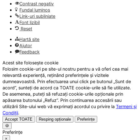
Contrast negativ
Fundal luminos
Link-uri subliniate
Font lizibil
Reset
Hartă site
Ajutor
Feedback
Acest site folosește cookie
Folosim cookie-uri pe site-ul nostru pentru a vă oferi cea mai
relevantă experiență, reținând preferințele și vizitele
dumneavoastră. Prin efectuarea unui click pe butonul „Sunt de
acord”, sunteți de acord ca TOATE cookie-urile să fie utilizate.
De asemenea, puteți să refuzați cookie-urile opționale prin
apăsarea butonului „Refuz”. Prin continuarea accesării sau
utilizării Site-ului web vă exprimați acordul cu privire la
Termeni și
Condiții
.
Accept TOATE
Resping opționale
Preferințe
🍪
Preferințe
×