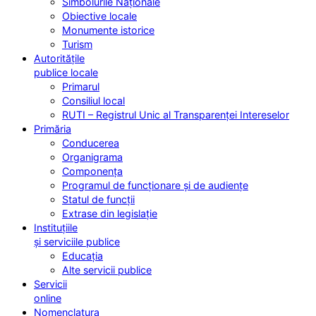
Simbolurile Naționale
Obiective locale
Monumente istorice
Turism
Autoritățile
publice locale
Primarul
Consiliul local
RUTI – Registrul Unic al Transparenței Intereselor
Primăria
Conducerea
Organigrama
Componența
Programul de funcționare și de audiențe
Statul de funcții
Extrase din legislație
Instituțiile
și serviciile publice
Educația
Alte servicii publice
Servicii
online
Nomenclatura