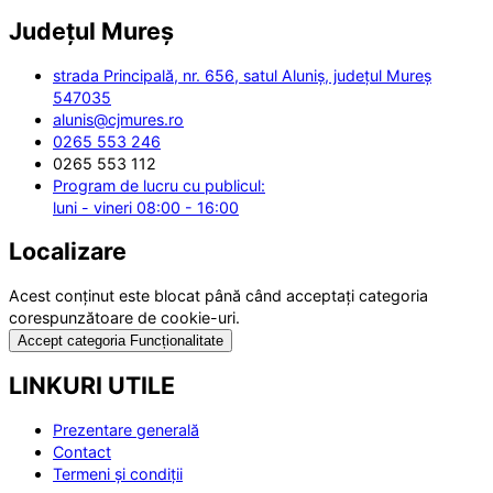
Județul
Mureș
strada Principală, nr. 656, satul Aluniș, județul Mureș
547035
alunis@cjmures.ro
0265 553 246
0265 553 112
Program de lucru cu publicul:
luni - vineri 08:00 - 16:00
Localizare
Acest conținut este blocat până când acceptați categoria
corespunzătoare de cookie-uri.
Accept categoria Funcționalitate
LINKURI UTILE
Prezentare generală
Contact
Termeni și condiții