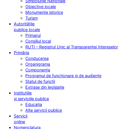
Simbolurile Naționale
Obiective locale
Monumente istorice
Turism
Autoritățile
publice locale
Primarul
Consiliul local
RUTI – Registrul Unic al Transparenței Intereselor
Primăria
Conducerea
Organigrama
Componența
Programul de funcționare și de audiențe
Statul de funcții
Extrase din legislație
Instituțiile
și serviciile publice
Educația
Alte servicii publice
Servicii
online
Nomenclatura