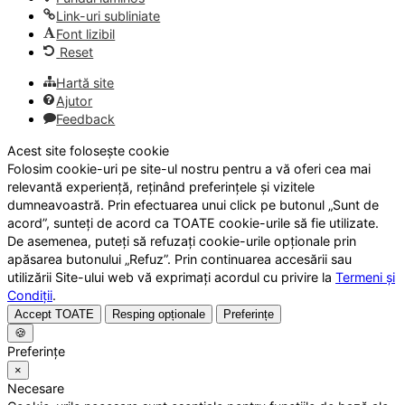
Link-uri subliniate
Font lizibil
Reset
Hartă site
Ajutor
Feedback
Acest site folosește cookie
Folosim cookie-uri pe site-ul nostru pentru a vă oferi cea mai
relevantă experiență, reținând preferințele și vizitele
dumneavoastră. Prin efectuarea unui click pe butonul „Sunt de
acord”, sunteți de acord ca TOATE cookie-urile să fie utilizate.
De asemenea, puteți să refuzați cookie-urile opționale prin
apăsarea butonului „Refuz”. Prin continuarea accesării sau
utilizării Site-ului web vă exprimați acordul cu privire la
Termeni și
Condiții
.
Accept TOATE
Resping opționale
Preferințe
🍪
Preferințe
×
Necesare