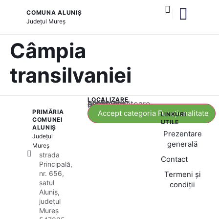
COMUNA ALUNIȘ
Județul
Mureș
și serviciile publice
Câmpia
transilvaniei
LOCALIZARE
Acest conținut este blocat până când acceptați categoria corespunzătoare de cookie-uri.
PRIMĂRIA
Accept categoria Funcționalitate
LINKURI
COMUNEI
UTILE
ALUNIȘ
Prezentare
Județul
generală
Mureș
strada
Contact
Principală,
nr. 656,
Termeni și
satul
condiții
Aluniș,
județul
Mureș