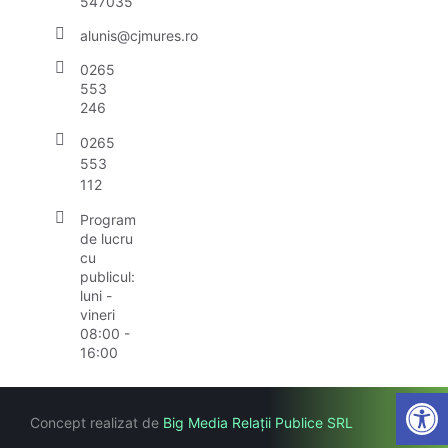
547035
alunis@cjmures.ro
0265
553
246
0265
553
112
Program
de lucru
cu
publicul:
luni -
vineri
08:00 -
16:00
Open
Concept realizat de
Big Media Relații Publice SRL