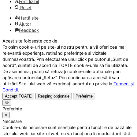
Font lizibil
Reset
Hartă site
Ajutor
Feedback
Acest site folosește cookie
Folosim cookie-uri pe site-ul nostru pentru a vă oferi cea mai
relevantă experiență, reținând preferințele și vizitele
dumneavoastră. Prin efectuarea unui click pe butonul „Sunt de
acord”, sunteți de acord ca TOATE cookie-urile să fie utilizate.
De asemenea, puteți să refuzați cookie-urile opționale prin
apăsarea butonului „Refuz”. Prin continuarea accesării sau
utilizării Site-ului web vă exprimați acordul cu privire la
Termeni și
Condiții
.
Accept TOATE
Resping opționale
Preferințe
🍪
Preferințe
×
Necesare
Cookie-urile necesare sunt esențiale pentru funcțiile de bază ale
site-ului web, iar site-ul web nu va funcționa în modul dorit fără