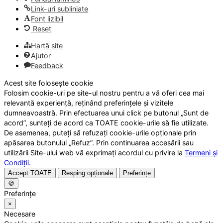
Link-uri subliniate
Font lizibil
Reset
Hartă site
Ajutor
Feedback
Acest site folosește cookie
Folosim cookie-uri pe site-ul nostru pentru a vă oferi cea mai
relevantă experiență, reținând preferințele și vizitele
dumneavoastră. Prin efectuarea unui click pe butonul „Sunt de
acord”, sunteți de acord ca TOATE cookie-urile să fie utilizate.
De asemenea, puteți să refuzați cookie-urile opționale prin
apăsarea butonului „Refuz”. Prin continuarea accesării sau
utilizării Site-ului web vă exprimați acordul cu privire la
Termeni și
Condiții
.
Accept TOATE
Resping opționale
Preferințe
🍪
Preferințe
×
Necesare