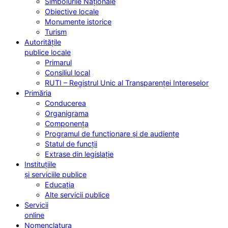
Simbolurile Naționale
Obiective locale
Monumente istorice
Turism
Autoritățile
publice locale
Primarul
Consiliul local
RUTI – Registrul Unic al Transparenței Intereselor
Primăria
Conducerea
Organigrama
Componența
Programul de funcționare și de audiențe
Statul de funcții
Extrase din legislație
Instituțiile
și serviciile publice
Educația
Alte servicii publice
Servicii
online
Nomenclatura