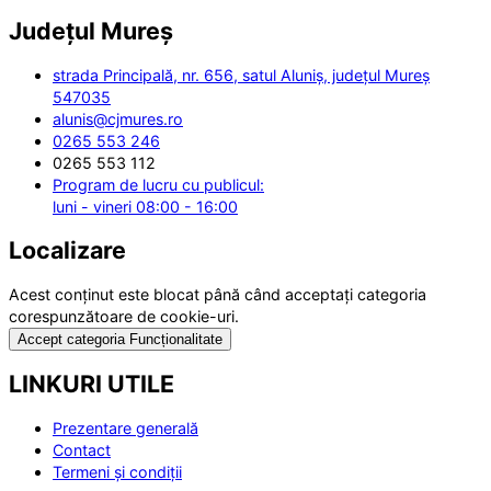
Județul
Mureș
strada Principală, nr. 656, satul Aluniș, județul Mureș
547035
alunis@cjmures.ro
0265 553 246
0265 553 112
Program de lucru cu publicul:
luni - vineri 08:00 - 16:00
Localizare
Acest conținut este blocat până când acceptați categoria
corespunzătoare de cookie-uri.
Accept categoria Funcționalitate
LINKURI UTILE
Prezentare generală
Contact
Termeni și condiții