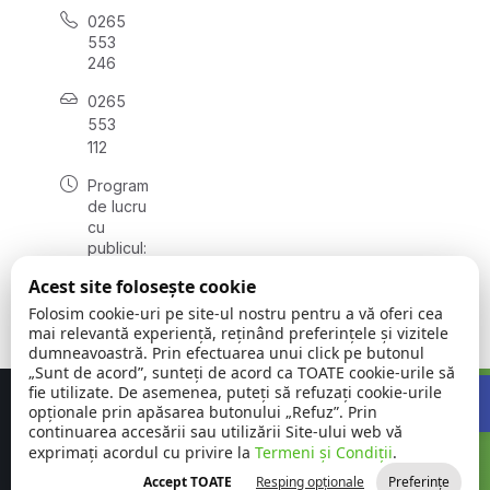
0265
553
246
0265
553
112
Program
de lucru
cu
publicul:
luni -
Acest site folosește cookie
vineri
08:00 -
Folosim cookie-uri pe site-ul nostru pentru a vă oferi cea
16:00
mai relevantă experiență, reținând preferințele și vizitele
dumneavoastră. Prin efectuarea unui click pe butonul
„Sunt de acord”, sunteți de acord ca TOATE cookie-urile să
Open 
fie utilizate. De asemenea, puteți să refuzați cookie-urile
Concept realizat de
Big Media Relații Publice SRL
opționale prin apăsarea butonului „Refuz”. Prin
continuarea accesării sau utilizării Site-ului web vă
exprimați acordul cu privire la
Comuna Aluniș
Termeni și Condiții
©
Toate
.
| Județul
2026
drepturile
Accept TOATE
Resping opționale
Preferințe