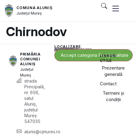
COMUNA ALUNIȘ
Județul
Mureș
Chirnodov
LOCALIZARE
Acest conținut este blocat până când acceptați categoria corespunzătoare de cookie-uri.
PRIMĂRIA
Accept categoria Funcționalitate
LINKURI
COMUNEI
UTILE
ALUNIȘ
Prezentare
Județul
generală
Mureș
strada
Contact
Principală,
nr. 656,
Termeni și
satul
condiții
Aluniș,
județul
Mureș
547035
alunis@cjmures.ro