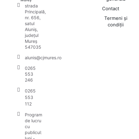
strada
Contact
Principală,
nr. 656,
Termeni și
satul
condiții
Aluniș,
județul
Mureș
547035
alunis@cjmures.ro
0265
553
246
0265
553
112
Program
de lucru
cu
publicul:
luni -