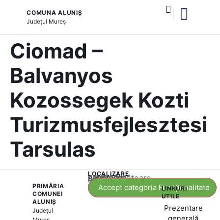
COMUNA ALUNIȘ
Județul
Mureș
și serviciile publice
Ciomad –
Balvanyos
Kozossegek Kozti
Turizmusfejlesztesi
Tarsulas
LOCALIZARE
Acest conținut este blocat până când acceptați categoria corespunzătoare de cookie-uri.
PRIMĂRIA
Accept categoria Funcționalitate
LINKURI
COMUNEI
UTILE
ALUNIȘ
Prezentare
Județul
generală
Mureș