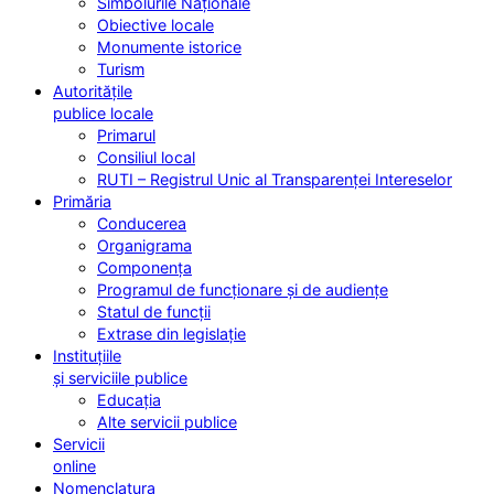
Simbolurile Naționale
Obiective locale
Monumente istorice
Turism
Autoritățile
publice locale
Primarul
Consiliul local
RUTI – Registrul Unic al Transparenței Intereselor
Primăria
Conducerea
Organigrama
Componența
Programul de funcționare și de audiențe
Statul de funcții
Extrase din legislație
Instituțiile
și serviciile publice
Educația
Alte servicii publice
Servicii
online
Nomenclatura