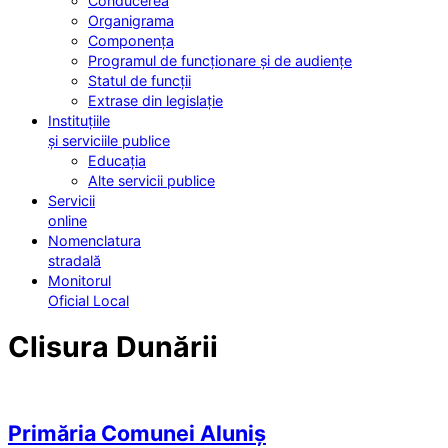
Conducerea
Organigrama
Componența
Programul de funcționare și de audiențe
Statul de funcții
Extrase din legislație
Instituțiile
și serviciile publice
Educația
Alte servicii publice
Servicii
online
Nomenclatura
stradală
Monitorul
Oficial Local
Clisura Dunării
Primăria Comunei Aluniș