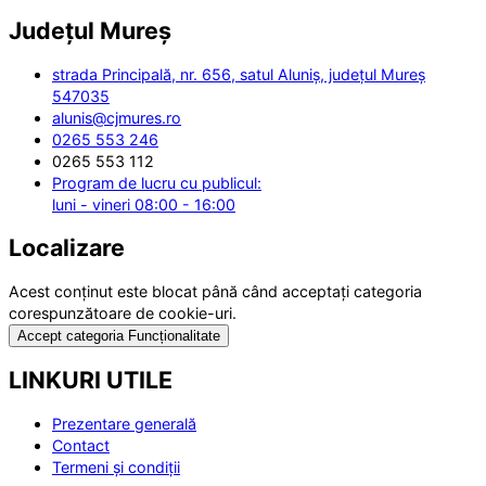
Județul
Mureș
strada Principală, nr. 656, satul Aluniș, județul Mureș
547035
alunis@cjmures.ro
0265 553 246
0265 553 112
Program de lucru cu publicul:
luni - vineri 08:00 - 16:00
Localizare
Acest conținut este blocat până când acceptați categoria
corespunzătoare de cookie-uri.
Accept categoria Funcționalitate
LINKURI UTILE
Prezentare generală
Contact
Termeni și condiții