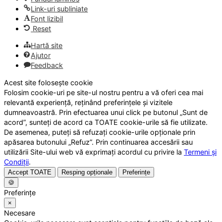
Link-uri subliniate
Font lizibil
Reset
Hartă site
Ajutor
Feedback
Acest site folosește cookie
Folosim cookie-uri pe site-ul nostru pentru a vă oferi cea mai
relevantă experiență, reținând preferințele și vizitele
dumneavoastră. Prin efectuarea unui click pe butonul „Sunt de
acord”, sunteți de acord ca TOATE cookie-urile să fie utilizate.
De asemenea, puteți să refuzați cookie-urile opționale prin
apăsarea butonului „Refuz”. Prin continuarea accesării sau
utilizării Site-ului web vă exprimați acordul cu privire la
Termeni și
Condiții
.
Accept TOATE
Resping opționale
Preferințe
🍪
Preferințe
×
Necesare