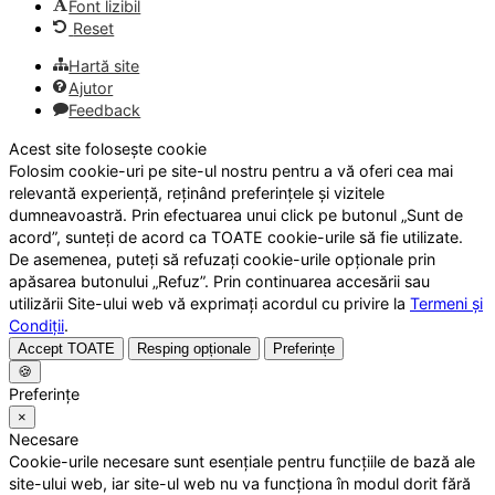
Font lizibil
Reset
Hartă site
Ajutor
Feedback
Acest site folosește cookie
Folosim cookie-uri pe site-ul nostru pentru a vă oferi cea mai
relevantă experiență, reținând preferințele și vizitele
dumneavoastră. Prin efectuarea unui click pe butonul „Sunt de
acord”, sunteți de acord ca TOATE cookie-urile să fie utilizate.
De asemenea, puteți să refuzați cookie-urile opționale prin
apăsarea butonului „Refuz”. Prin continuarea accesării sau
utilizării Site-ului web vă exprimați acordul cu privire la
Termeni și
Condiții
.
Accept TOATE
Resping opționale
Preferințe
🍪
Preferințe
×
Necesare
Cookie-urile necesare sunt esențiale pentru funcțiile de bază ale
site-ului web, iar site-ul web nu va funcționa în modul dorit fără