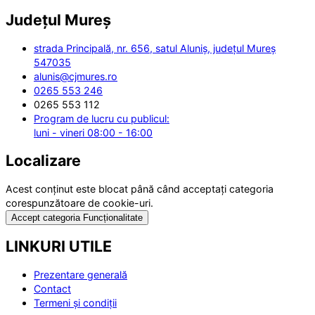
Județul
Mureș
strada Principală, nr. 656, satul Aluniș, județul Mureș
547035
alunis@cjmures.ro
0265 553 246
0265 553 112
Program de lucru cu publicul:
luni - vineri 08:00 - 16:00
Localizare
Acest conținut este blocat până când acceptați categoria
corespunzătoare de cookie-uri.
Accept categoria Funcționalitate
LINKURI UTILE
Prezentare generală
Contact
Termeni și condiții