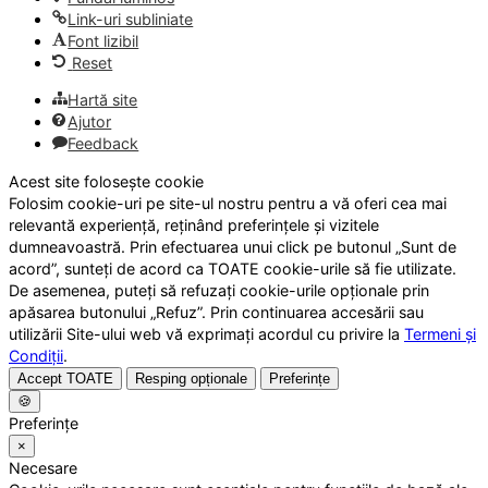
Link-uri subliniate
Font lizibil
Reset
Hartă site
Ajutor
Feedback
Acest site folosește cookie
Folosim cookie-uri pe site-ul nostru pentru a vă oferi cea mai
relevantă experiență, reținând preferințele și vizitele
dumneavoastră. Prin efectuarea unui click pe butonul „Sunt de
acord”, sunteți de acord ca TOATE cookie-urile să fie utilizate.
De asemenea, puteți să refuzați cookie-urile opționale prin
apăsarea butonului „Refuz”. Prin continuarea accesării sau
utilizării Site-ului web vă exprimați acordul cu privire la
Termeni și
Condiții
.
Accept TOATE
Resping opționale
Preferințe
🍪
Preferințe
×
Necesare