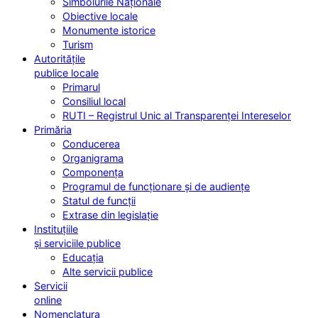
Simbolurile Naționale
Obiective locale
Monumente istorice
Turism
Autoritățile
publice locale
Primarul
Consiliul local
RUTI – Registrul Unic al Transparenței Intereselor
Primăria
Conducerea
Organigrama
Componența
Programul de funcționare și de audiențe
Statul de funcții
Extrase din legislație
Instituțiile
și serviciile publice
Educația
Alte servicii publice
Servicii
online
Nomenclatura