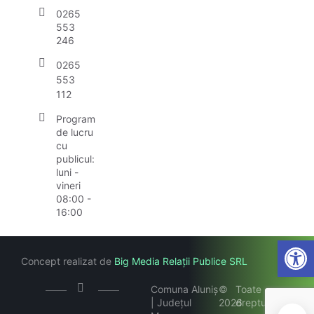
0265
553
246
0265
553
112
Program
de lucru
cu
publicul:
luni -
vineri
08:00 -
16:00
Open
Concept realizat de
Big Media Relații Publice SRL
Comuna Aluniș
©
Toate
| Județul
2026
drepturile