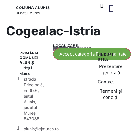
COMUNA ALUNIȘ
Județul
Mureș
și serviciile publice
Cogealac-Istria
LOCALIZARE
Acest conținut este blocat până când acceptați categoria corespunzătoare de cookie-uri.
PRIMĂRIA
Accept categoria Funcționalitate
LINKURI
COMUNEI
UTILE
ALUNIȘ
Prezentare
Județul
generală
Mureș
strada
Contact
Principală,
nr. 656,
Termeni și
satul
condiții
Aluniș,
județul
Mureș
547035
alunis@cjmures.ro