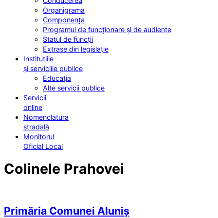
Conducerea
Organigrama
Componența
Programul de funcționare și de audiențe
Statul de funcții
Extrase din legislație
Instituțiile
și serviciile publice
Educația
Alte servicii publice
Servicii
online
Nomenclatura
stradală
Monitorul
Oficial Local
Colinele Prahovei
Primăria Comunei Aluniș