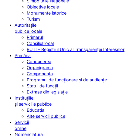
Simbolurile Naționale
Obiective locale
Monumente istorice
Turism
Autoritățile
publice locale
Primarul
Consiliul local
RUTI – Registrul Unic al Transparenței Intereselor
Primăria
Conducerea
Organigrama
Componența
Programul de funcționare și de audiențe
Statul de funcții
Extrase din legislație
Instituțiile
și serviciile publice
Educația
Alte servicii publice
Servicii
online
Nomenclatura