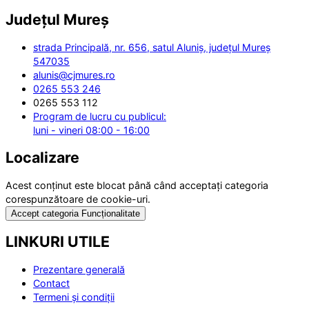
Județul
Mureș
strada Principală, nr. 656, satul Aluniș, județul Mureș
547035
alunis@cjmures.ro
0265 553 246
0265 553 112
Program de lucru cu publicul:
luni - vineri 08:00 - 16:00
Localizare
Acest conținut este blocat până când acceptați categoria
corespunzătoare de cookie-uri.
Accept categoria Funcționalitate
LINKURI UTILE
Prezentare generală
Contact
Termeni și condiții