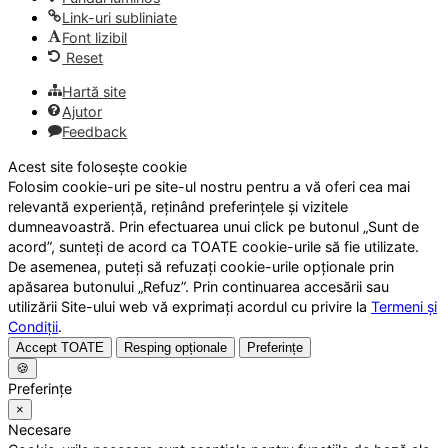
Link-uri subliniate
Font lizibil
Reset
Hartă site
Ajutor
Feedback
Acest site folosește cookie
Folosim cookie-uri pe site-ul nostru pentru a vă oferi cea mai
relevantă experiență, reținând preferințele și vizitele
dumneavoastră. Prin efectuarea unui click pe butonul „Sunt de
acord”, sunteți de acord ca TOATE cookie-urile să fie utilizate.
De asemenea, puteți să refuzați cookie-urile opționale prin
apăsarea butonului „Refuz”. Prin continuarea accesării sau
utilizării Site-ului web vă exprimați acordul cu privire la
Termeni și
Condiții
.
Accept TOATE
Resping opționale
Preferințe
🍪
Preferințe
×
Necesare