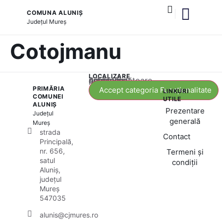
COMUNA ALUNIȘ
Județul
Mureș
și serviciile publice
Cotojmanu
LOCALIZARE
Acest conținut este blocat până când acceptați categoria corespunzătoare de cookie-uri.
PRIMĂRIA
Accept categoria Funcționalitate
LINKURI
COMUNEI
UTILE
ALUNIȘ
Prezentare
Județul
generală
Mureș
strada
Contact
Principală,
nr. 656,
Termeni și
satul
condiții
Aluniș,
județul
Mureș
547035
alunis@cjmures.ro