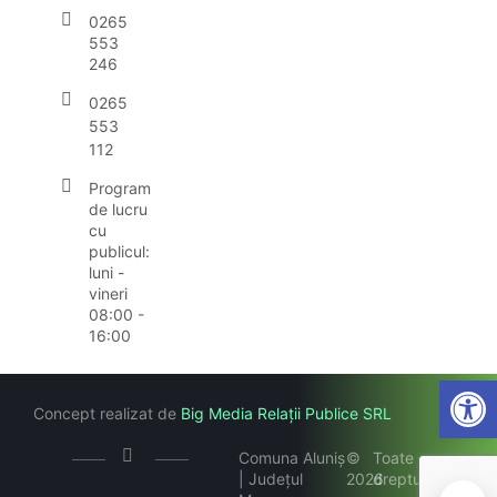
0265
553
246
0265
553
112
Program
de lucru
cu
publicul:
luni -
vineri
08:00 -
16:00
Open
Concept realizat de
Big Media Relații Publice SRL
Comuna Aluniș
©
Toate
| Județul
2026
drepturile