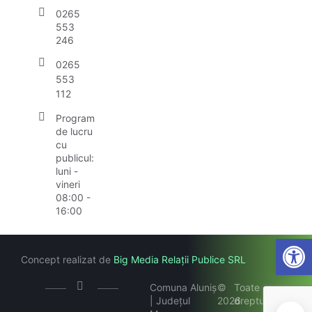
0265
553
246
0265
553
112
Program
de lucru
cu
publicul:
luni -
vineri
08:00 -
16:00
Open
Concept realizat de
Big Media Relații Publice SRL
Comuna Aluniș
©
Toate
| Județul
2026
drepturile