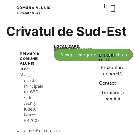
COMUNA ALUNIȘ
Județul
Mureș
și serviciile publice
Crivatul de Sud-Est
LOCALIZARE
Acest conținut este blocat până când acceptați categoria corespunzătoare de cookie-uri.
PRIMĂRIA
Accept categoria Funcționalitate
LINKURI
COMUNEI
UTILE
ALUNIȘ
Prezentare
Județul
generală
Mureș
strada
Contact
Principală,
nr. 656,
Termeni și
satul
condiții
Aluniș,
județul
Mureș
547035
alunis@cjmures.ro