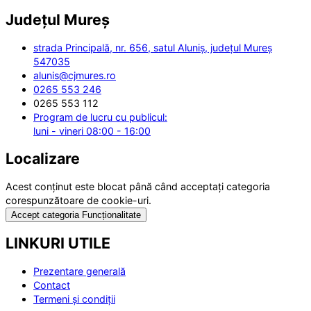
Județul
Mureș
strada Principală, nr. 656, satul Aluniș, județul Mureș
547035
alunis@cjmures.ro
0265 553 246
0265 553 112
Program de lucru cu publicul:
luni - vineri 08:00 - 16:00
Localizare
Acest conținut este blocat până când acceptați categoria
corespunzătoare de cookie-uri.
Accept categoria Funcționalitate
LINKURI UTILE
Prezentare generală
Contact
Termeni și condiții