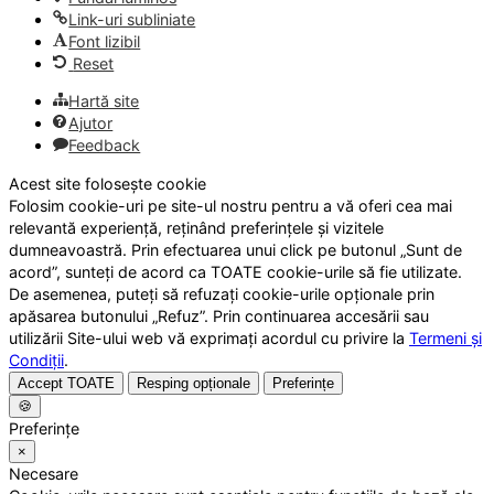
Link-uri subliniate
Font lizibil
Reset
Hartă site
Ajutor
Feedback
Acest site folosește cookie
Folosim cookie-uri pe site-ul nostru pentru a vă oferi cea mai
relevantă experiență, reținând preferințele și vizitele
dumneavoastră. Prin efectuarea unui click pe butonul „Sunt de
acord”, sunteți de acord ca TOATE cookie-urile să fie utilizate.
De asemenea, puteți să refuzați cookie-urile opționale prin
apăsarea butonului „Refuz”. Prin continuarea accesării sau
utilizării Site-ului web vă exprimați acordul cu privire la
Termeni și
Condiții
.
Accept TOATE
Resping opționale
Preferințe
🍪
Preferințe
×
Necesare