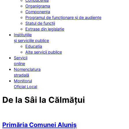
Conducerea
Organigrama
Componența
Programul de funcționare și de audiențe
Statul de funcții
Extrase din legislație
Instituțiile
și serviciile publice
Educația
Alte servicii publice
Servicii
online
Nomenclatura
stradală
Monitorul
Oficial Local
De la Sâi la Călmățui
Primăria Comunei Aluniș