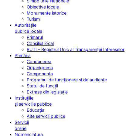
Simbolurile Naționale
Obiective locale
Monumente istorice
Turism
Autoritățile
publice locale
Primarul
Consiliul local
RUTI – Registrul Unic al Transparenței Intereselor
Primăria
Conducerea
Organigrama
Componența
Programul de funcționare și de audiențe
Statul de funcții
Extrase din legislație
Instituțiile
și serviciile publice
Educația
Alte servicii publice
Servicii
online
Nomenclatura