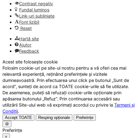
Contrast negativ
Fundal luminos
Link-uri subliniate
Font lizibil
Reset
Hartă site
Ajutor
Feedback
Acest site folosește cookie
Folosim cookie-uri pe site-ul nostru pentru a vă oferi cea mai
relevantă experiență, reținând preferințele și vizitele
dumneavoastră. Prin efectuarea unui click pe butonul „Sunt de
acord”, sunteți de acord ca TOATE cookie-urile să fie utilizate.
De asemenea, puteți să refuzați cookie-urile opționale prin
apăsarea butonului „Refuz”. Prin continuarea accesării sau
utilizării Site-ului web vă exprimați acordul cu privire la
Termeni și
Condiții
.
Accept TOATE
Resping opționale
Preferințe
🍪
Preferințe
×