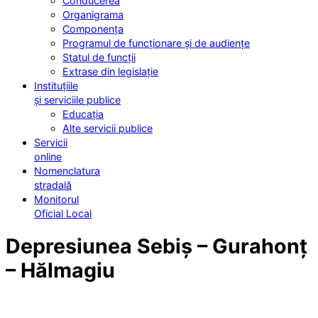
Conducerea
Organigrama
Componența
Programul de funcționare și de audiențe
Statul de funcții
Extrase din legislație
Instituțiile
și serviciile publice
Educația
Alte servicii publice
Servicii
online
Nomenclatura
stradală
Monitorul
Oficial Local
Depresiunea Sebiș – Gurahonț
– Hălmagiu