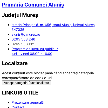
Primăria Comunei Aluniș
Județul
Mureș
strada Principală, nr. 656, satul Aluniș, județul Mureș
547035
alunis@cjmures.ro
0265 553 246
0265 553 112
Program de lucru cu publicul:
luni - vineri 08:00 - 16:00
Localizare
Acest conținut este blocat până când acceptați categoria
corespunzătoare de cookie-uri.
Accept categoria Funcționalitate
LINKURI UTILE
Prezentare generală
Contact