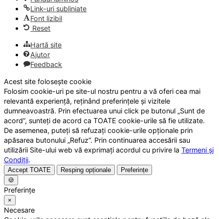
Link-uri subliniate
Font lizibil
Reset
Hartă site
Ajutor
Feedback
Acest site folosește cookie
Folosim cookie-uri pe site-ul nostru pentru a vă oferi cea mai
relevantă experiență, reținând preferințele și vizitele
dumneavoastră. Prin efectuarea unui click pe butonul „Sunt de
acord”, sunteți de acord ca TOATE cookie-urile să fie utilizate.
De asemenea, puteți să refuzați cookie-urile opționale prin
apăsarea butonului „Refuz”. Prin continuarea accesării sau
utilizării Site-ului web vă exprimați acordul cu privire la
Termeni și
Condiții
.
Accept TOATE
Resping opționale
Preferințe
🍪
Preferințe
×
Necesare