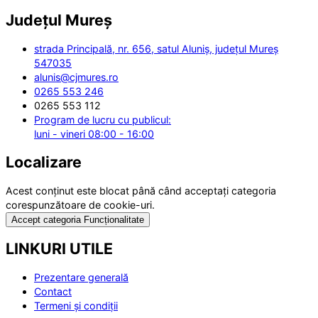
Județul
Mureș
strada Principală, nr. 656, satul Aluniș, județul Mureș
547035
alunis@cjmures.ro
0265 553 246
0265 553 112
Program de lucru cu publicul:
luni - vineri 08:00 - 16:00
Localizare
Acest conținut este blocat până când acceptați categoria
corespunzătoare de cookie-uri.
Accept categoria Funcționalitate
LINKURI UTILE
Prezentare generală
Contact
Termeni și condiții