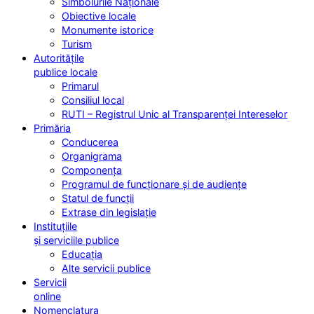
Simbolurile Naționale
Obiective locale
Monumente istorice
Turism
Autoritățile
publice locale
Primarul
Consiliul local
RUTI – Registrul Unic al Transparenței Intereselor
Primăria
Conducerea
Organigrama
Componența
Programul de funcționare și de audiențe
Statul de funcții
Extrase din legislație
Instituțiile
și serviciile publice
Educația
Alte servicii publice
Servicii
online
Nomenclatura