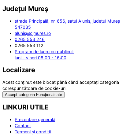
Județul
Mureș
strada Principală, nr. 656, satul Aluniș, județul Mureș
547035
alunis@cjmures.ro
0265 553 246
0265 553 112
Program de lucru cu publicul:
luni - vineri 08:00 - 16:00
Localizare
Acest conținut este blocat până când acceptați categoria
corespunzătoare de cookie-uri.
Accept categoria Funcționalitate
LINKURI UTILE
Prezentare generală
Contact
Termeni și condiții