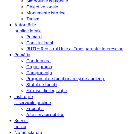
Simbolurile Naționale
Obiective locale
Monumente istorice
Turism
Autoritățile
publice locale
Primarul
Consiliul local
RUTI – Registrul Unic al Transparenței Intereselor
Primăria
Conducerea
Organigrama
Componența
Programul de funcționare și de audiențe
Statul de funcții
Extrase din legislație
Instituțiile
și serviciile publice
Educația
Alte servicii publice
Servicii
online
Nomenclatura