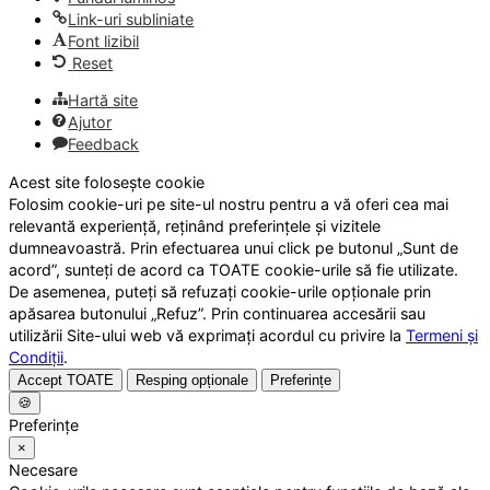
Link-uri subliniate
Font lizibil
Reset
Hartă site
Ajutor
Feedback
Acest site folosește cookie
Folosim cookie-uri pe site-ul nostru pentru a vă oferi cea mai
relevantă experiență, reținând preferințele și vizitele
dumneavoastră. Prin efectuarea unui click pe butonul „Sunt de
acord”, sunteți de acord ca TOATE cookie-urile să fie utilizate.
De asemenea, puteți să refuzați cookie-urile opționale prin
apăsarea butonului „Refuz”. Prin continuarea accesării sau
utilizării Site-ului web vă exprimați acordul cu privire la
Termeni și
Condiții
.
Accept TOATE
Resping opționale
Preferințe
🍪
Preferințe
×
Necesare