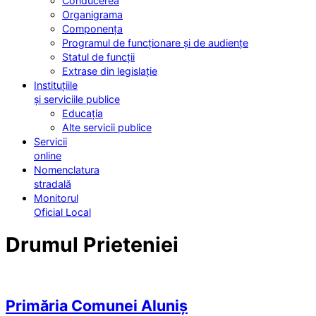
Conducerea
Organigrama
Componența
Programul de funcționare și de audiențe
Statul de funcții
Extrase din legislație
Instituțiile
și serviciile publice
Educația
Alte servicii publice
Servicii
online
Nomenclatura
stradală
Monitorul
Oficial Local
Drumul Prieteniei
Primăria Comunei Aluniș