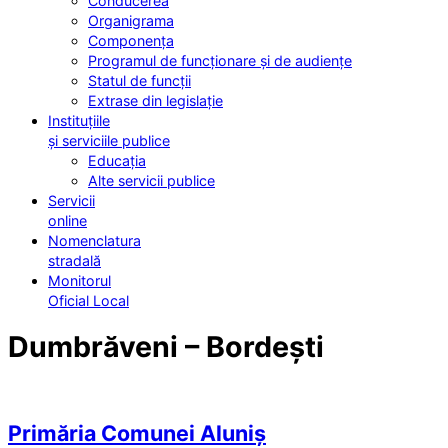
Conducerea
Organigrama
Componența
Programul de funcționare și de audiențe
Statul de funcții
Extrase din legislație
Instituțiile
și serviciile publice
Educația
Alte servicii publice
Servicii
online
Nomenclatura
stradală
Monitorul
Oficial Local
Dumbrăveni – Bordești
Primăria Comunei Aluniș