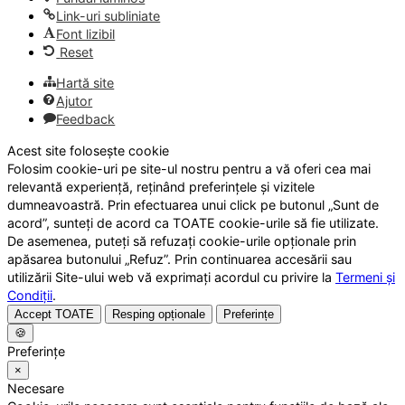
Link-uri subliniate
Font lizibil
Reset
Hartă site
Ajutor
Feedback
Acest site folosește cookie
Folosim cookie-uri pe site-ul nostru pentru a vă oferi cea mai
relevantă experiență, reținând preferințele și vizitele
dumneavoastră. Prin efectuarea unui click pe butonul „Sunt de
acord”, sunteți de acord ca TOATE cookie-urile să fie utilizate.
De asemenea, puteți să refuzați cookie-urile opționale prin
apăsarea butonului „Refuz”. Prin continuarea accesării sau
utilizării Site-ului web vă exprimați acordul cu privire la
Termeni și
Condiții
.
Accept TOATE
Resping opționale
Preferințe
🍪
Preferințe
×
Necesare