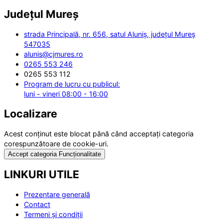
Județul
Mureș
strada Principală, nr. 656, satul Aluniș, județul Mureș
547035
alunis@cjmures.ro
0265 553 246
0265 553 112
Program de lucru cu publicul:
luni - vineri 08:00 - 16:00
Localizare
Acest conținut este blocat până când acceptați categoria
corespunzătoare de cookie-uri.
Accept categoria Funcționalitate
LINKURI UTILE
Prezentare generală
Contact
Termeni și condiții