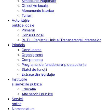
Simbolurile Naționale
Obiective locale
Monumente istorice
Turism
Autoritățile
publice locale
Primarul
Consiliul local
RUTI – Registrul Unic al Transparenței Intereselor
Primăria
Conducerea
Organigrama
Componența
Programul de funcționare și de audiențe
Statul de funcții
Extrase din legislație
Instituțiile
și serviciile publice
Educația
Alte servicii publice
Servicii
online
Nomenclatura