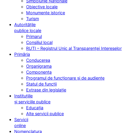
Simbolurile Naționale
Obiective locale
Monumente istorice
Turism
Autoritățile
publice locale
Primarul
Consiliul local
RUTI – Registrul Unic al Transparenței Intereselor
Primăria
Conducerea
Organigrama
Componența
Programul de funcționare și de audiențe
Statul de funcții
Extrase din legislație
Instituțiile
și serviciile publice
Educația
Alte servicii publice
Servicii
online
Nomenclatura