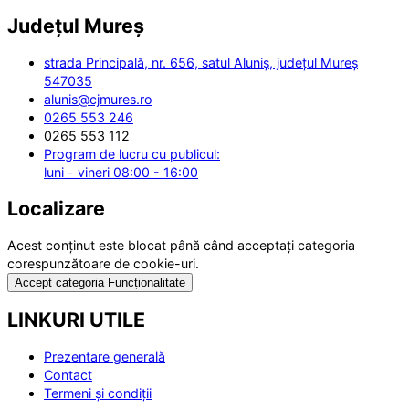
Județul
Mureș
strada Principală, nr. 656, satul Aluniș, județul Mureș
547035
alunis@cjmures.ro
0265 553 246
0265 553 112
Program de lucru cu publicul:
luni - vineri 08:00 - 16:00
Localizare
Acest conținut este blocat până când acceptați categoria
corespunzătoare de cookie-uri.
Accept categoria Funcționalitate
LINKURI UTILE
Prezentare generală
Contact
Termeni și condiții