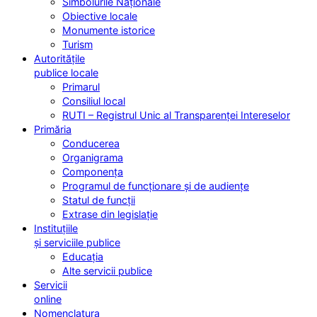
Simbolurile Naționale
Obiective locale
Monumente istorice
Turism
Autoritățile
publice locale
Primarul
Consiliul local
RUTI – Registrul Unic al Transparenței Intereselor
Primăria
Conducerea
Organigrama
Componența
Programul de funcționare și de audiențe
Statul de funcții
Extrase din legislație
Instituțiile
și serviciile publice
Educația
Alte servicii publice
Servicii
online
Nomenclatura