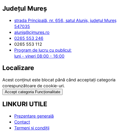
Județul
Mureș
strada Principală, nr. 656, satul Aluniș, județul Mureș
547035
alunis@cjmures.ro
0265 553 246
0265 553 112
Program de lucru cu publicul:
luni - vineri 08:00 - 16:00
Localizare
Acest conținut este blocat până când acceptați categoria
corespunzătoare de cookie-uri.
Accept categoria Funcționalitate
LINKURI UTILE
Prezentare generală
Contact
Termeni și condiții