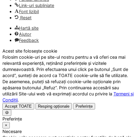
Link-uri subliniate
Font lizibil
Reset
Hartă site
Ajutor
Feedback
Acest site folosește cookie
Folosim cookie-uri pe site-ul nostru pentru a vă oferi cea mai
relevantă experiență, reținând preferințele și vizitele
dumneavoastră. Prin efectuarea unui click pe butonul „Sunt de
acord”, sunteți de acord ca TOATE cookie-urile să fie utilizate.
De asemenea, puteți să refuzați cookie-urile opționale prin
apăsarea butonului „Refuz”. Prin continuarea accesării sau
utilizării Site-ului web vă exprimați acordul cu privire la
Termeni și
Condiții
.
Accept TOATE
Resping opționale
Preferințe
🍪
Preferințe
×
Necesare