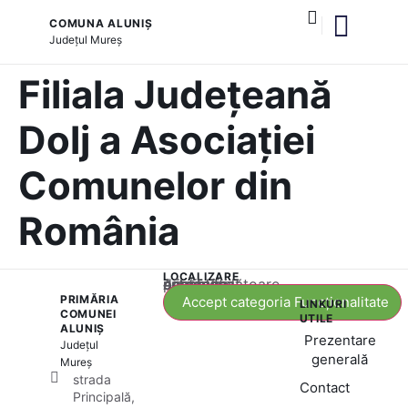
COMUNA ALUNIȘ
Județul
Mureș
și serviciile publice
Filiala Județeană
Dolj a Asociației
Comunelor din
România
LOCALIZARE
Acest conținut este blocat până când acceptați categoria corespunzătoare de cookie-uri.
PRIMĂRIA
Accept categoria Funcționalitate
LINKURI
COMUNEI
UTILE
ALUNIȘ
Prezentare
Județul
generală
Mureș
strada
Contact
Principală,