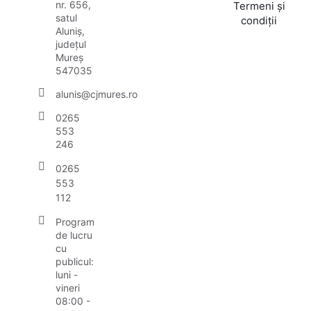
nr. 656,
Termeni și
satul
condiții
Aluniș,
județul
Mureș
547035
alunis@cjmures.ro
0265
553
246
0265
553
112
Program
de lucru
cu
publicul:
luni -
vineri
08:00 -