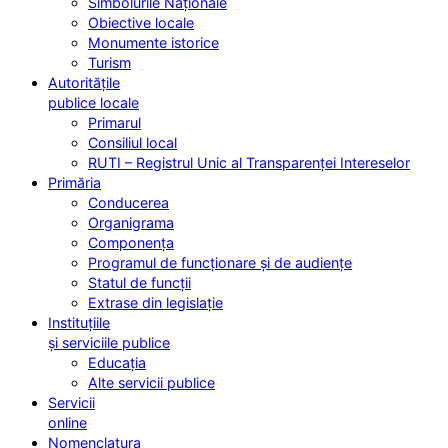
Simbolurile Naționale
Obiective locale
Monumente istorice
Turism
Autoritățile
publice locale
Primarul
Consiliul local
RUTI – Registrul Unic al Transparenței Intereselor
Primăria
Conducerea
Organigrama
Componența
Programul de funcționare și de audiențe
Statul de funcții
Extrase din legislație
Instituțiile
și serviciile publice
Educația
Alte servicii publice
Servicii
online
Nomenclatura