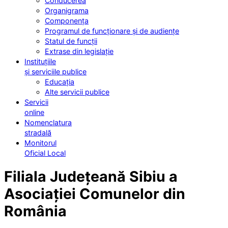
Conducerea
Organigrama
Componența
Programul de funcționare și de audiențe
Statul de funcții
Extrase din legislație
Instituțiile
și serviciile publice
Educația
Alte servicii publice
Servicii
online
Nomenclatura
stradală
Monitorul
Oficial Local
Filiala Județeană Sibiu a
Asociației Comunelor din
România