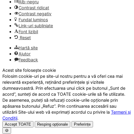
Alb-negru
Contrast ridicat
Contrast negativ
Fundal luminos
Link-uri subliniate
Font lizibil
Reset
Hartă site
Ajutor
Feedback
Acest site folosește cookie
Folosim cookie-uri pe site-ul nostru pentru a vă oferi cea mai
relevantă experiență, reținând preferințele și vizitele
dumneavoastră. Prin efectuarea unui click pe butonul „Sunt de
acord”, sunteți de acord ca TOATE cookie-urile să fie utilizate.
De asemenea, puteți să refuzați cookie-urile opționale prin
apăsarea butonului „Refuz”. Prin continuarea accesării sau
utilizării Site-ului web vă exprimați acordul cu privire la
Termeni și
Condiții
.
Accept TOATE
Resping opționale
Preferințe
🍪