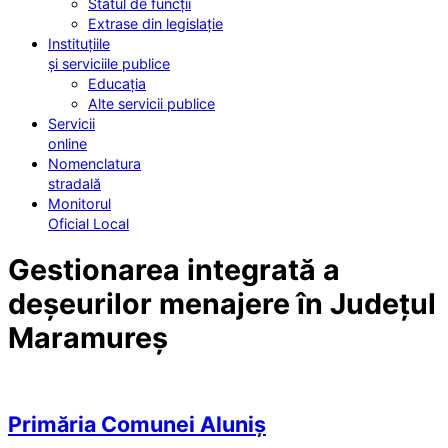
Statul de funcții
Extrase din legislație
Instituțiile
și serviciile publice
Educația
Alte servicii publice
Servicii
online
Nomenclatura
stradală
Monitorul
Oficial Local
Gestionarea integrată a
deșeurilor menajere în Județul
Maramureș
Primăria Comunei Aluniș