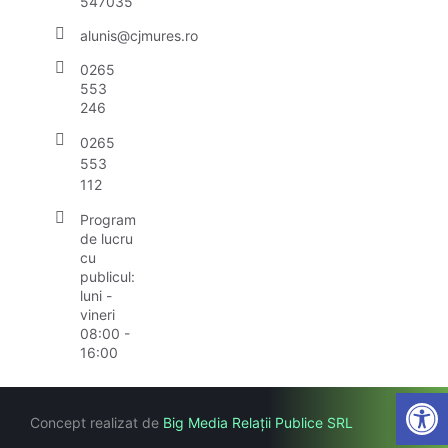
547035
alunis@cjmures.ro
0265
553
246
0265
553
112
Program
de lucru
cu
publicul:
luni -
vineri
08:00 -
16:00
Open
Concept realizat de
Big Media Relații Publice SRL