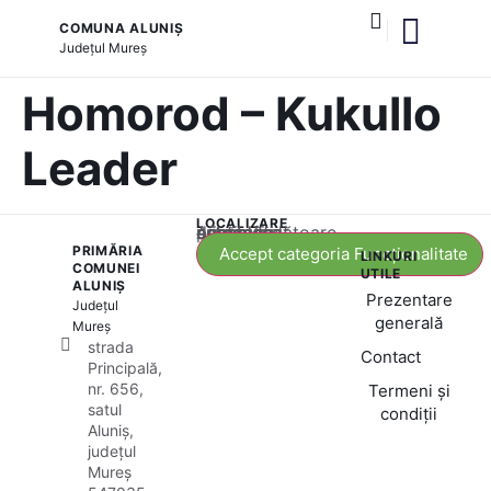
COMUNA ALUNIȘ
Județul
Mureș
și serviciile publice
Homorod – Kukullo
Leader
LOCALIZARE
Acest conținut este blocat până când acceptați categoria corespunzătoare de cookie-uri.
PRIMĂRIA
Accept categoria Funcționalitate
LINKURI
COMUNEI
UTILE
ALUNIȘ
Prezentare
Județul
generală
Mureș
strada
Contact
Principală,
nr. 656,
Termeni și
satul
condiții
Aluniș,
județul
Mureș