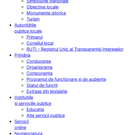
Simbolurile Naționale
Obiective locale
Monumente istorice
Turism
Autoritățile
publice locale
Primarul
Consiliul local
RUTI – Registrul Unic al Transparenței Intereselor
Primăria
Conducerea
Organigrama
Componența
Programul de funcționare și de audiențe
Statul de funcții
Extrase din legislație
Instituțiile
și serviciile publice
Educația
Alte servicii publice
Servicii
online
Nomenclatura