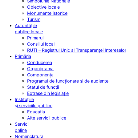
Simbolurile Naționale
Obiective locale
Monumente istorice
Turism
Autoritățile
publice locale
Primarul
Consiliul local
RUTI – Registrul Unic al Transparenței Intereselor
Primăria
Conducerea
Organigrama
Componența
Programul de funcționare și de audiențe
Statul de funcții
Extrase din legislație
Instituțiile
și serviciile publice
Educația
Alte servicii publice
Servicii
online
Nomenclatura