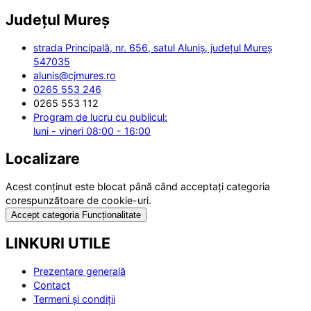
Județul
Mureș
strada Principală, nr. 656, satul Aluniș, județul Mureș
547035
alunis@cjmures.ro
0265 553 246
0265 553 112
Program de lucru cu publicul:
luni - vineri 08:00 - 16:00
Localizare
Acest conținut este blocat până când acceptați categoria
corespunzătoare de cookie-uri.
Accept categoria Funcționalitate
LINKURI UTILE
Prezentare generală
Contact
Termeni și condiții