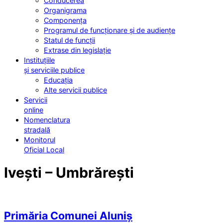
Conducerea
Organigrama
Componența
Programul de funcționare și de audiențe
Statul de funcții
Extrase din legislație
Instituțiile
și serviciile publice
Educația
Alte servicii publice
Servicii
online
Nomenclatura
stradală
Monitorul
Oficial Local
Ivești – Umbrărești
Primăria Comunei Aluniș