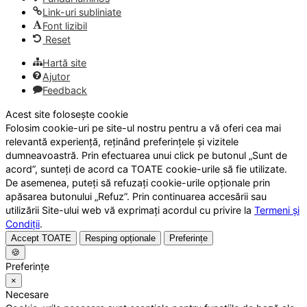
Link-uri subliniate
Font lizibil
Reset
Hartă site
Ajutor
Feedback
Acest site folosește cookie
Folosim cookie-uri pe site-ul nostru pentru a vă oferi cea mai
relevantă experiență, reținând preferințele și vizitele
dumneavoastră. Prin efectuarea unui click pe butonul „Sunt de
acord”, sunteți de acord ca TOATE cookie-urile să fie utilizate.
De asemenea, puteți să refuzați cookie-urile opționale prin
apăsarea butonului „Refuz”. Prin continuarea accesării sau
utilizării Site-ului web vă exprimați acordul cu privire la
Termeni și
Condiții
.
Accept TOATE
Resping opționale
Preferințe
🍪
Preferințe
×
Necesare